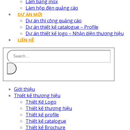
Làm bảng inox
Làm hộp đèn quảng cáo
DỰ ÁN MỚI
Dự án thi công quảng cáo
Dự án thiết kế catalogue – Profile
Dự án thiết kế logo – Nhận diện thương hiệu
LIÊN HỆ
Giới thiệu
Thiết kế thương hiệu
Thiết Kế Logo
Thiết kế thương hiệu
Thiết kế profile
Thiết kế catalogue
Thiết kế Brochure