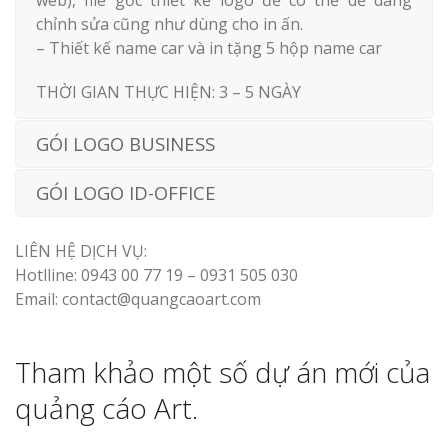
web), file gốc thiết kế logo để có thể dễ dàng
chỉnh sửa cũng như dùng cho in ấn.
– Thiết kế name car và in tặng 5 hộp name car
THỜI GIAN THỰC HIỆN: 3 – 5 NGÀY
GÓI LOGO BUSINESS
GÓI LOGO ID-OFFICE
LIÊN HỆ DỊCH VỤ:
Hotlline: 0943 00 77 19 – 0931 505 030
Email: contact@quangcaoart.com
Tham khảo một số dự án mới của
quảng cáo Art.