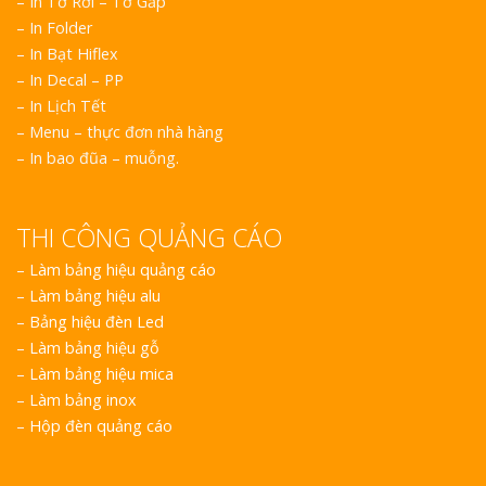
– In Tờ Rơi – Tờ Gấp
– In Folder
– In Bạt Hiflex
– In Decal – PP
– In Lịch Tết
– Menu – thực đơn nhà hàng
– In bao đũa – muỗng.
THI CÔNG QUẢNG CÁO
–
Làm bảng hiệu quảng cáo
–
Làm bảng hiệu alu
–
Bảng hiệu đèn Led
–
Làm bảng hiệu gỗ
–
Làm bảng hiệu mica
–
Làm bảng inox
–
Hộp đèn quảng cáo