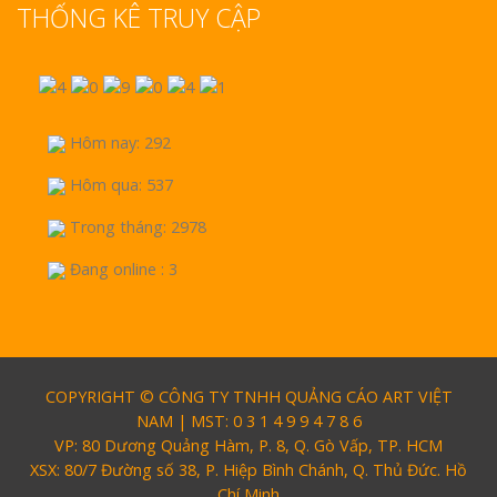
THỐNG KÊ TRUY CẬP
Hôm nay: 292
Hôm qua: 537
Trong tháng: 2978
Đang online : 3
COPYRIGHT © CÔNG TY TNHH QUẢNG CÁO ART VIỆT
NAM | MST: 0 3 1 4 9 9 4 7 8 6
VP: 80 Dương Quảng Hàm, P. 8, Q. Gò Vấp, TP. HCM
XSX: 80/7 Đường số 38, P. Hiệp Bình Chánh, Q. Thủ Đức. Hồ
Chí Minh