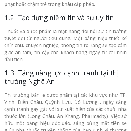
phạt hoặc chậm trễ trong khâu cấp phép.
1.2. Tạo dựng niềm tin và sự uy tín
Làm Biển Côn
Thuốc và dược phẩm là mặt hàng đòi hỏi sự tin tưởng
Mica Tại Vinh Lấy Nga
tuyệt đối từ người tiêu dùng. Một bảng hiệu thiết kế
chỉn chu, chuyên nghiệp, thông tin rõ ràng sẽ tạo cảm
Làm biển quả
giác an tâm, tin cậy cho khách hàng ngay từ cái nhìn
tại Vinh Nghệ An
đầu tiên.
Làm Biển Hiệ
1.3. Tăng năng lực cạnh tranh tại thị
Nam Đàn Uy Tín Giá X
trường Nghệ An
Làm Biển Qu
Thị trường bán lẻ dược phẩm tại các khu vực như TP.
Mỹ Phẩm Vinh Thu Hú
Vinh, Diễn Châu, Quỳnh Lưu, Đô Lương… ngày càng
Hàng
cạnh tranh gay gắt với sự xuất hiện của các chuỗi nhà
thuốc lớn (Long Châu, An Khang, Pharmacity). Việc sở
Top 10 Mẫu 
hữu một bảng hiệu độc đáo, sáng bừng mặt tiền sẽ
Hiệu Shop Q
giúp nhà thuốc truyền thống của bạn định vị thương