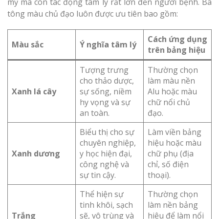
mỹ mà còn tác động tâm lý rất lớn đến người bệnh. Ba
tông màu chủ đạo luôn được ưu tiên bao gồm:
Cách ứng dụng
Màu sắc
Ý nghĩa tâm lý
trên bảng hiệu
Tượng trưng
Thường chọn
cho thảo dược,
làm màu nền
Xanh lá cây
sự sống, niềm
Alu hoặc màu
hy vọng và sự
chữ nổi chủ
an toàn.
đạo.
Biểu thị cho sự
Làm viền bảng
chuyên nghiệp,
hiệu hoặc màu
Xanh dương
y học hiện đại,
chữ phụ (địa
công nghệ và
chỉ, số điện
sự tin cậy.
thoại).
Thể hiện sự
Thường chọn
tinh khôi, sạch
làm nền bảng
Trắng
sẽ, vô trùng và
hiệu để làm nổi