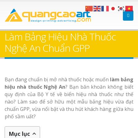
Làm bảng hiệu gỗ tại
Làm Biển Hiệ
Nha Trang
Cà Phê Bình
Làm Bảng Hiệu Nhà Thuốc
Trọn Gói
Nghệ An Chuẩn GPP
Làm bảng hiệ
sữa Bình Dương
Làm biển hiệ
Bảng gỗ treo cửa
Bạn đang chuẩn bị mở nhà thuốc hoặc muốn
làm bảng
Thuận An Bì
theo yêu cầu
hiệu nhà thuốc Nghệ An
? Bạn băn khoăn không biết
Dương
quy định của Bộ Y tế về biển hiệu nhà thuốc như thế
nào? Làm sao để sở hữu một mẫu bảng hiệu vừa đạt
Thi công biể
chuẩn GPP, vừa nổi bật và thu hút khách hàng giữa khu
cáo Thuận An
phố sầm uất?
Dương
Mục lục