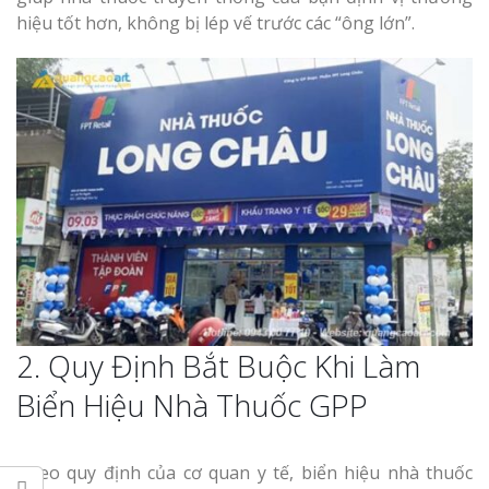
Nghệ An Đẹp
hiệu tốt hơn, không bị lép vế trước các “ông lớn”.
Làm Bảng Hi
Thuốc Nghệ An Chuẩn
Làm Hộp Đèn
Mỏng Nghệ 
Hút
2. Quy Định Bắt Buộc Khi Làm
Biển Hiệu Nhà Thuốc GPP
Theo quy định của cơ quan y tế, biển hiệu nhà thuốc