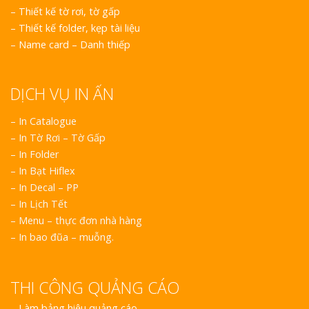
–
Thiết kế tờ rơi, tờ gấp
–
Thiết kế folder, kẹp tài liệu
–
Name card – Danh thiếp
DỊCH VỤ IN ẤN
– In Catalogue
– In Tờ Rơi – Tờ Gấp
– In Folder
– In Bạt Hiflex
– In Decal – PP
– In Lịch Tết
– Menu – thực đơn nhà hàng
– In bao đũa – muỗng.
THI CÔNG QUẢNG CÁO
–
Làm bảng hiệu quảng cáo