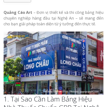
Làm bảng hiệu gỗ tại
Biên Hòa
Quảng Cáo Art
– Đơn vị thiết kế và thi công bảng hiệu
chuyên nghiệp hàng đầu tại Nghệ An – sẽ mang đến
Làm biển hiệ
cho bạn giải pháp toàn diện từ ý tưởng đến thực tế.
tóc Thuận An
Thi công biể
Làm bảng hiệu gỗ tại
cáo Vinh
Nghệ An
Làm biển quả
Nghệ An giá 
1. Tại Sao Cần Làm Bảng Hiệu