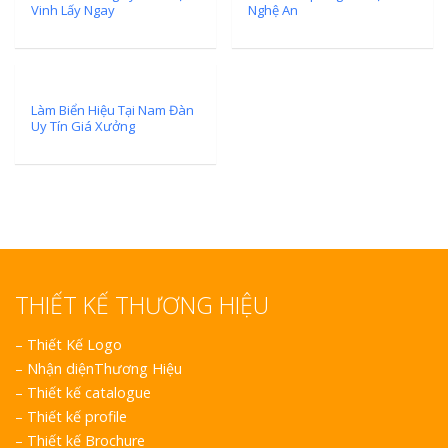
Vinh Lấy Ngay
Nghệ An
Làm Biển Hiệu Tại Nam Đàn
Uy Tín Giá Xưởng
THIẾT KẾ THƯƠNG HIỆU
–
Thiết Kế Logo
–
Nhận diệnThương Hiệu
–
Thiết kế catalogue
–
Thiết kế profile
–
Thiết kế Brochure