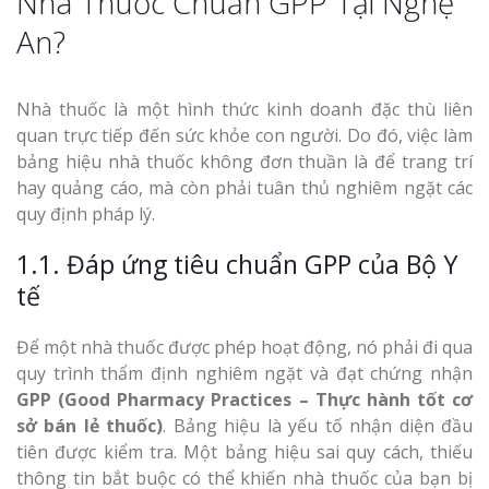
Nhà Thuốc Chuẩn GPP Tại Nghệ
An?
Thi Công Bản
Nghệ An Nâng Tầm T
Hiệu
Nhà thuốc là một hình thức kinh doanh đặc thù liên
quan trực tiếp đến sức khỏe con người. Do đó, việc làm
bảng hiệu nhà thuốc không đơn thuần là để trang trí
Làm Biển Led
hay quảng cáo, mà còn phải tuân thủ nghiêm ngặt các
Rẻ Tại Vinh Giải Pháp 
quy định pháp lý.
Quả
1.1. Đáp ứng tiêu chuẩn GPP của Bộ Y
Làm Hộp Đèn
tế
Cáo Tại Vinh Giá Rẻ
Để một nhà thuốc được phép hoạt động, nó phải đi qua
Biển Led Chạ
quy trình thẩm định nghiêm ngặt và đạt chứng nhận
Ma Trận Ngh
GPP (Good Pharmacy Practices – Thực hành tốt cơ
Thi Công Ch
sở bán lẻ thuốc)
. Bảng hiệu là yếu tố nhận diện đầu
Nghiệp
tiên được kiểm tra. Một bảng hiệu sai quy cách, thiếu
thông tin bắt buộc có thể khiến nhà thuốc của bạn bị