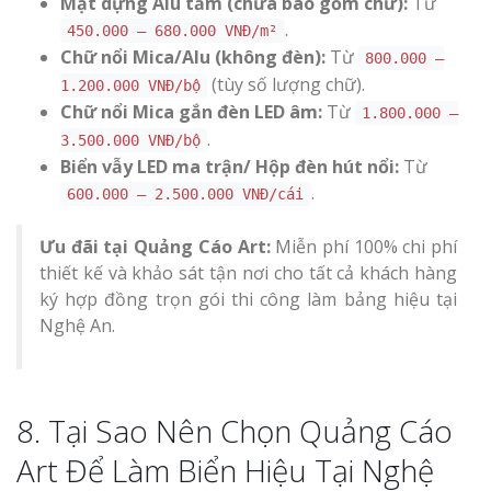
Mặt dựng Alu tấm (chưa bao gồm chữ):
Từ
.
450.000 – 680.000 VNĐ/m²
Chữ nổi Mica/Alu (không đèn):
Từ
800.000 –
(tùy số lượng chữ).
1.200.000 VNĐ/bộ
Chữ nổi Mica gắn đèn LED âm:
Từ
1.800.000 –
.
3.500.000 VNĐ/bộ
Biển vẫy LED ma trận/ Hộp đèn hút nổi:
Từ
.
600.000 – 2.500.000 VNĐ/cái
Ưu đãi tại Quảng Cáo Art:
Miễn phí 100% chi phí
thiết kế và khảo sát tận nơi cho tất cả khách hàng
ký hợp đồng trọn gói thi công làm bảng hiệu tại
Nghệ An.
8. Tại Sao Nên Chọn Quảng Cáo
Art Để Làm Biển Hiệu Tại Nghệ