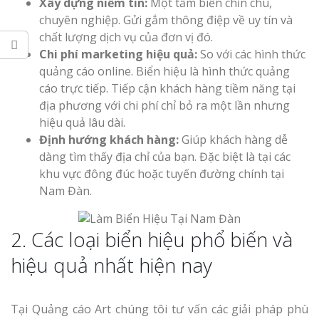
Xây dựng niềm tin:
Một tấm biển chỉn chu,
chuyên nghiệp. Gửi gắm thông điệp về uy tín và
chất lượng dịch vụ của đơn vị đó.
Chi phí marketing hiệu quả:
So với các hình thức
quảng cáo online. Biển hiệu là hình thức quảng
cáo trực tiếp. Tiếp cận khách hàng tiềm năng tại
Làm Biển Côn
địa phương với chi phí chỉ bỏ ra một lần nhưng
Mica Tại Vinh Lấy Nga
hiệu quả lâu dài.
Định hướng khách hàng:
Giúp khách hàng dễ
dàng tìm thấy địa chỉ của bạn. Đặc biệt là tại các
Làm biển quả
khu vực đông đúc hoặc tuyến đường chính tại
tại Vinh Nghệ An
Nam Đàn.
Làm Biển Hiệ
Nam Đàn Uy Tín Giá X
2. Các loại biển hiệu phổ biến và
hiệu quả nhất hiện nay
Làm Biển Qu
Mỹ Phẩm Vinh Thu Hú
Hàng
Tại Quảng cáo Art chúng tôi tư vấn các giải pháp phù