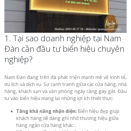
Thi Công Bản
1. Tại sao doanh nghiệp tại Nam
Nghệ An Nâng Tầm T
Hiệu
Đàn cần đầu tư biển hiệu chuyên
nghiệp?
Làm Biển Led
Rẻ Tại Vinh Giải Pháp 
Quả
Nam Đàn đang trên đà phát triển mạnh mẽ về kinh tế,
du lịch và dịch vụ. Sự cạnh tranh giữa các cửa hàng, nhà
Làm Hộp Đèn
hàng, khách sạn và văn phòng ngày càng gay gắt. Đầu
Cáo Tại Vinh Giá Rẻ
tư vào biển hiệu mang lại những lợi ích thiết thực:
Biển Led Chạ
Tăng khả năng nhận diện:
Biển hiệu đẹp giúp
Ma Trận Ngh
khách hàng dễ dàng ghi nhớ thương hiệu giữa
Thi Công Ch
hàng ngàn cửa hàng khác.
Nghiệp