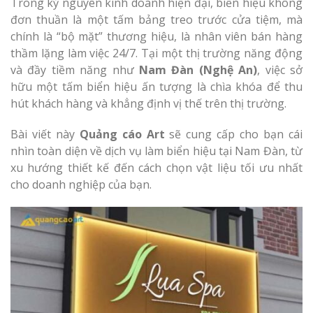
Làm bảng hiệu gỗ tại
Trong kỷ nguyên kinh doanh hiện đại, biển hiệu không
Biên Hòa
đơn thuần là một tấm bảng treo trước cửa tiệm, mà
chính là “bộ mặt” thương hiệu, là nhân viên bán hàng
thầm lặng làm việc 24/7. Tại một thị trường năng động
và đầy tiềm năng như
Nam Đàn (Nghệ An)
, việc sở
hữu một tấm biển hiệu ấn tượng là chìa khóa để thu
Làm biển hiệ
hút khách hàng và khẳng định vị thế trên thị trường.
tóc Thuận An
Làm bảng hiệu gỗ tại
Bài viết này
Quảng cáo Art
sẽ cung cấp cho bạn cái
Nghệ An
Thi công biể
nhìn toàn diện về dịch vụ làm biển hiệu tại Nam Đàn, từ
cáo Vinh
xu hướng thiết kế đến cách chọn vật liệu tối ưu nhất
cho doanh nghiệp của bạn.
Làm biển quả
Nghệ An giá 