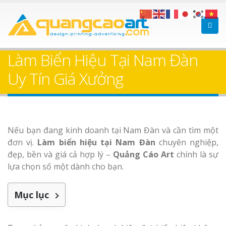
Làm bảng hiệu gỗ tại
Làm Biển Hiệ
Nha Trang
Cà Phê Bình Dương Tr
Làm Biển Hiệu Tại Nam Đàn
Làm bảng hiệ
Uy Tín Giá Xưởng
sữa Bình Dương
Làm biển hiệ
Thuận An Bì
Bảng gỗ treo cửa
Nếu bạn đang kinh doanh tại Nam Đàn và cần tìm một
Dương
theo yêu cầu
đơn vị.
Làm biển hiệu tại Nam Đàn
chuyên nghiệp,
đẹp, bền và giá cả hợp lý –
Quảng Cáo Art
chính là sự
lựa chọn số một dành cho bạn.
Mục lục
Thi công biể
cáo Thuận An
Dương