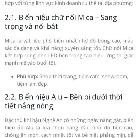
hợp với từng lĩnh vực kinh doanh cụ thể tại địa phương:
Top 10 Mẫu 
Hiệu Shop Q
2.1. Biển hiệu chữ nổi Mica – Sang
Nghệ An Đẹp
trọng và nổi bật
Mica là vật liệu phổ biến nhất nhờ độ bóng cao, màu
sắc đa dạng và khả năng xuyên sáng tốt. Chữ nổi Mica
kết hợp cùng đèn LED bên trong tạo hiệu ứng thị giác
mạnh mẽ vào buổi tối.
Làm Bảng Hi
Phù hợp:
Shop thời trang, tiệm cafe, showroom,
Thuốc Nghệ An Chuẩn
tiệm làm đẹp.
Làm Hộp Đèn
2.2. Biển hiệu Alu – Bền bỉ dưới thời
Mỏng Nghệ 
tiết nắng nóng
Hút
Đặc thù khí hậu Nghệ An có những ngày nắng gắt, biển
hiệu ốp Alu là lựa chọn hàng đầu nhờ độ bền cao,
chống ăn mòn, cách nhiệt tốt và bề mặt phẳng mịn, dễ