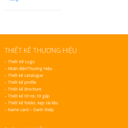
THIẾT KẾ THƯƠNG HIỆU
–
Thiết Kế Logo
–
Nhận diệnThương Hiệu
–
Thiết kế catalogue
–
Thiết kế profile
–
Thiết kế Brochure
–
Thiết kế tờ rơi, tờ gấp
–
Thiết kế folder, kẹp tài liệu
–
Name card – Danh thiếp