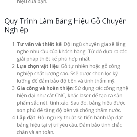
hiệu của bạn.
Quy Trình Làm Bảng Hiệu Gỗ Chuyên
Nghiệp
Tư vấn và thiết kế
: Đội ngũ chuyên gia sẽ lắng
Làm Biển Côn
nghe nhu cầu của khách hàng. Từ đó đưa ra các
Mica Tại Vinh Lấy Nga
giải pháp thiết kế phù hợp nhất.
Lựa chọn vật liệu
: Gỗ tự nhiên hoặc gỗ công
Làm biển quả
nghiệp chất lượng cao. Ssẽ được chọn lọc kỹ
tại Vinh Nghệ An
lưỡng để đảm bảo độ bền và tính thẩm mỹ.
Gia công và hoàn thiện
: Sử dụng các công nghệ
Làm Biển Hiệ
hiện đại như cắt CNC, khắc laser để tạo ra sản
Nam Đàn Uy Tín Giá X
phẩm sắc nét, tinh xảo. Sau đó, bảng hiệu được
sơn phủ để tăng độ bền và chống thấm nước.
Làm Biển Qu
Lắp đặt
: Đội ngũ kỹ thuật sẽ tiến hành lắp đặt
Mỹ Phẩm Vinh Thu Hú
bảng hiệu tại vị trí yêu cầu. Đảm bảo tính chắc
Hàng
chắn và an toàn.