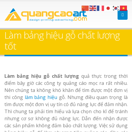
Làm bảng hiệu gỗ tại
Làm Biển Hiệ
Nha Trang
Cà Phê Bình Dương Tr
Làm bảng hiệu gỗ chất lượng
Làm bảng hiệ
tốt
sữa Bình Dương
Làm biển hiệ
Thuận An Bì
Bảng gỗ treo cửa
Làm bảng hiệu gỗ chất lượng
quả thực trong thời
Dương
theo yêu cầu
điểm bây giờ các công ty quảng cáo mọc ra rất nhiều.
Nên chúng ta không khó khăn để tìm được một đơn vị
thi công
làm bảng hiệu
gỗ. Nhưng điều quan trọng là
tìm được một đơn vị uy tín có đủ năng lực để đảm nhận.
Thì chung ta phải tìm hiểu và lựa chọn cho kĩ để tránh
Thi công biể
nhưng cơ sơ không đủ năng lực. Dẫn đến nhận được
cáo Thuận An
các sản phẩm không đảm bảo chất lượng. Việc sử dụng
Dương