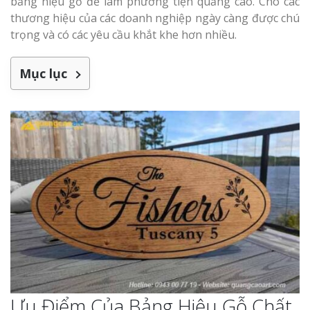
bảng hiệu gỗ để làm phương tiện quảng cáo. Cho các
Làm bảng hiệu gỗ tại
Biên Hòa
thương hiệu của các doanh nghiệp ngày càng được chú
trọng và có các yêu cầu khắt khe hơn nhiều.
Mục lục
Làm biển hiệ
tóc Thuận An
Làm bảng hiệu gỗ tại
Nghệ An
Thi công biể
cáo Vinh
Làm biển quả
Nghệ An giá 
Ưu Điểm Của Bảng Hiệu Gỗ Chất