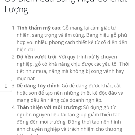
Lượng
Tính thẩm mỹ cao
: Gỗ mang lại cảm giác tự
Thi Công Bản
nhiên, sang trọng và ấm cúng. Bảng hiệu gỗ phù
Nghệ An Nâng Tầm T
hợp với nhiều phong cách thiết kế từ cổ điển đến
Hiệu
hiện đại.
Độ bền vượt trội
: Với quy trình xử lý chuyên
Làm Biển Led
nghiệp, gỗ có khả năng chịu được các yếu tố. Thời
Rẻ Tại Vinh Giải Pháp 
tiết như mưa, nắng mà không bị cong vênh hay
Quả
mục nát.
Dễ dàng tùy chỉnh
: Gỗ dễ dàng được khắc, cắt
Làm Hộp Đèn
hoặc sơn để tạo nên những thiết kế độc đáo và
Cáo Tại Vinh Giá Rẻ
mang dấu ấn riêng của doanh nghiệp.
Thân thiện với môi trường
: Sử dụng gỗ từ
Biển Led Chạ
nguồn nguyên liệu tái tạo giúp giảm thiểu tác
Ma Trận Ngh
động đến môi trường. Đồng thời tạo nên hình
Thi Công Ch
ảnh chuyên nghiệp và trách nhiệm cho thương
Nghiệp