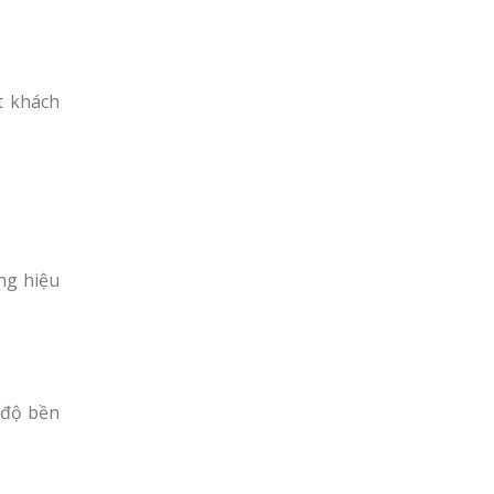
t khách
ng hiệu
 độ bền