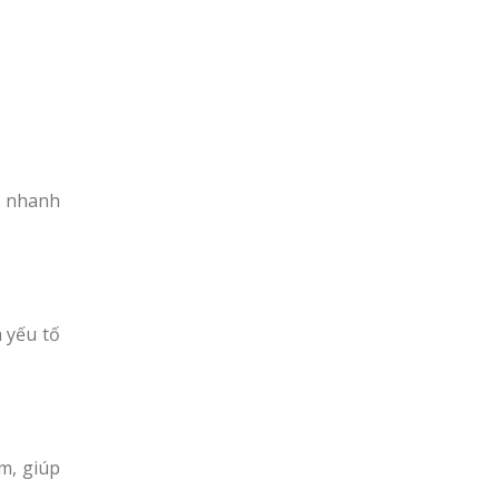
u nhanh
 yếu tố
m, giúp