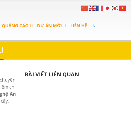
G QUẢNG CÁO
DỰ ÁN MỚI
LIÊN HỆ
u
BÀI VIẾT LIÊN QUAN
 chuyên
iệm chi
Nghệ An
 cậy.