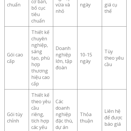
cơ bản,
chuẩn
vừa và
ngày
giá cụ
bố cục
nhỏ
thể
tiêu
chuẩn
Thiết kế
chuyên
nghiệp,
Doanh
sáng
Tùy
Gói cao
nghiệp
10-15
tạo, phù
theo yêu
cấp
lớn, tập
ngày
hợp
cầu
đoàn
thương
hiệu cao
cấp
Thiết kế
theo yêu
Các
cầu
doanh
Liên hệ
Gói tùy
riêng,
nghiệp
Thỏa
để được
chỉnh
tích hợp
đặc thù,
thuận
báo giá
các yếu
dự án