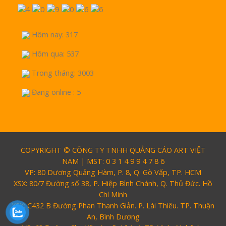
Hôm nay: 317
Hôm qua: 537
Trong tháng: 3003
Đang online : 5
COPYRIGHT © CÔNG TY TNHH QUẢNG CÁO ART VIỆT
NAM | MST: 0 3 1 4 9 9 4 7 8 6
VP: 80 Dương Quảng Hàm, P. 8, Q. Gò Vấp, TP. HCM
XSX: 80/7 Đường số 38, P. Hiệp Bình Chánh, Q. Thủ Đức. Hồ
Chí Minh
XSX: C432 B Đường Phan Thanh Giản. P. Lái Thiêu. TP. Thuận
An, Bình Dương