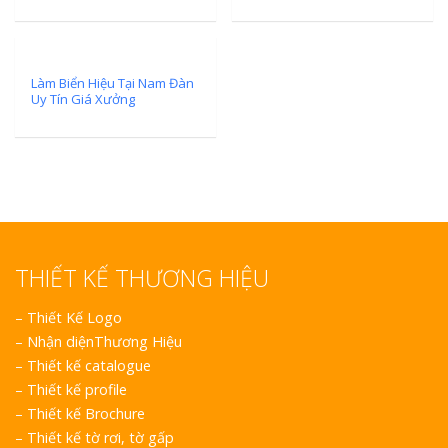
Làm Biển Hiệu Tại Nam Đàn
Uy Tín Giá Xưởng
THIẾT KẾ THƯƠNG HIỆU
–
Thiết Kế Logo
–
Nhận diệnThương Hiệu
–
Thiết kế catalogue
–
Thiết kế profile
–
Thiết kế Brochure
–
Thiết kế tờ rơi, tờ gấp