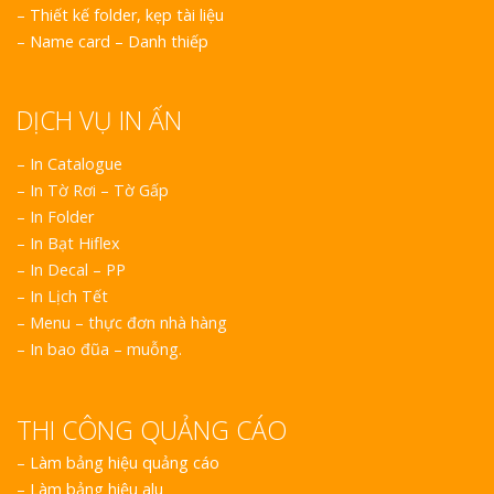
–
Thiết kế folder, kẹp tài liệu
–
Name card – Danh thiếp
DỊCH VỤ IN ẤN
– In Catalogue
– In Tờ Rơi – Tờ Gấp
– In Folder
– In Bạt Hiflex
– In Decal – PP
– In Lịch Tết
– Menu – thực đơn nhà hàng
– In bao đũa – muỗng.
THI CÔNG QUẢNG CÁO
–
Làm bảng hiệu quảng cáo
–
Làm bảng hiệu alu