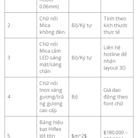
0.06mm)
Chữ nổi
Tính theo
2
Mica
Bộ/Ký tự
kích thước
không đèn
thực tế
Chữ nổi
Liên hệ
Mica cắm
hotline để
3
LED sáng
Bộ/Ký tự
nhận
mặt/sáng
layout 3D
chân
Chữ nổi
Inox vàng
Giá dao
4
gương/trắ
Bộ
động theo
ng gương
font chữ
cao cấp
Bảng hiệu
bạt Hiflex
$180.000 –
5
lót tôn
$m^2$