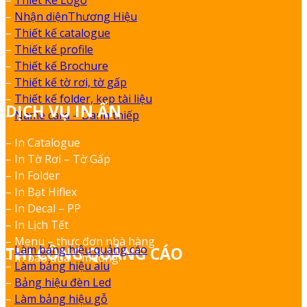
–
Thiết Kế Logo
–
Nhận diệnThương Hiệu
–
Thiết kế catalogue
–
Thiết kế profile
–
Thiết kế Brochure
–
Thiết kế tờ rơi, tờ gấp
–
Thiết kế folder, kẹp tài liệu
DỊCH VỤ IN ẤN
–
Name card – Danh thiếp
– In Catalogue
– In Tờ Rơi – Tờ Gấp
– In Folder
– In Bạt Hiflex
– In Decal – PP
– In Lịch Tết
– Menu – thực đơn nhà hàng
–
Làm bảng hiệu quảng cáo
THI CÔNG QUẢNG CÁO
– In bao đũa – muỗng.
–
Làm bảng hiệu alu
–
Bảng hiệu đèn Led
–
Làm bảng hiệu gỗ