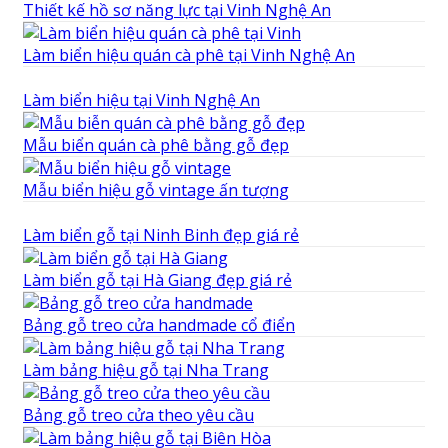
Thiết kế hồ sơ năng lực tại Vinh Nghệ An
Làm biển hiệu quán cà phê tại Vinh Nghệ An
Làm biển hiệu tại Vinh Nghệ An
Mẫu biển quán cà phê bằng gỗ đẹp
Mẫu biển hiệu gỗ vintage ấn tượng
Làm biển gỗ tại Ninh Binh đẹp giá rẻ
Làm biển gỗ tại Hà Giang đẹp giá rẻ
Bảng gỗ treo cửa handmade cổ điển
Làm bảng hiệu gỗ tại Nha Trang
Bảng gỗ treo cửa theo yêu cầu