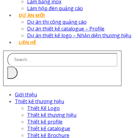
Làm bảng inox
Làm hộp đèn quảng cáo
DỰ ÁN MỚI
Dự án thi công quảng cáo
Dự án thiết kế catalogue – Profile
Dự án thiết kế logo – Nhận diện thương hiệu
LIÊN HỆ
Giới thiệu
Thiết kế thương hiệu
Thiết Kế Logo
Thiết kế thương hiệu
Thiết kế profile
Thiết kế catalogue
Thiết kế Brochure