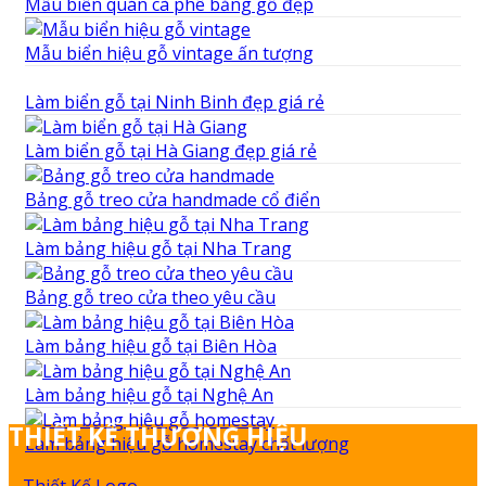
Mẫu biển quán cà phê bằng gỗ đẹp
Mẫu biển hiệu gỗ vintage ấn tượng
Làm biển gỗ tại Ninh Binh đẹp giá rẻ
Làm biển gỗ tại Hà Giang đẹp giá rẻ
Bảng gỗ treo cửa handmade cổ điển
Làm bảng hiệu gỗ tại Nha Trang
Bảng gỗ treo cửa theo yêu cầu
Làm bảng hiệu gỗ tại Biên Hòa
Làm bảng hiệu gỗ tại Nghệ An
THIẾT KẾ THƯƠNG HIỆU
Làm bảng hiệu gỗ homestay chất lượng