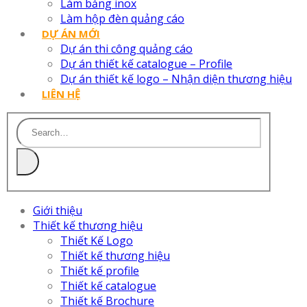
Làm bảng inox
Làm hộp đèn quảng cáo
DỰ ÁN MỚI
Dự án thi công quảng cáo
Dự án thiết kế catalogue – Profile
Dự án thiết kế logo – Nhận diện thương hiệu
LIÊN HỆ
Giới thiệu
Thiết kế thương hiệu
Thiết Kế Logo
Thiết kế thương hiệu
Thiết kế profile
Thiết kế catalogue
Thiết kế Brochure