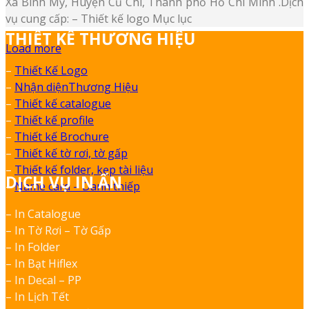
Xã Bình Mỹ, Huyện Củ Chi, Thành phố Hồ Chí Minh .Dịch
vụ cung cấp: – Thiết kế logo Mục lục
THIẾT KẾ THƯƠNG HIỆU
Load more
–
Thiết Kế Logo
–
Nhận diệnThương Hiệu
–
Thiết kế catalogue
–
Thiết kế profile
–
Thiết kế Brochure
–
Thiết kế tờ rơi, tờ gấp
–
Thiết kế folder, kẹp tài liệu
DỊCH VỤ IN ẤN
–
Name card – Danh thiếp
– In Catalogue
– In Tờ Rơi – Tờ Gấp
– In Folder
– In Bạt Hiflex
– In Decal – PP
– In Lịch Tết