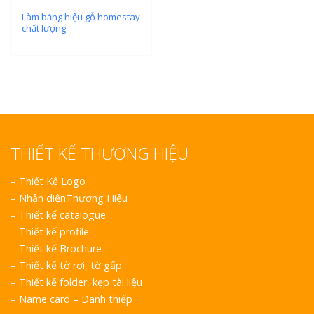
Làm bảng hiệu gỗ homestay
chất lượng
THIẾT KẾ THƯƠNG HIỆU
–
Thiết Kế Logo
–
Nhận diệnThương Hiệu
–
Thiết kế catalogue
–
Thiết kế profile
–
Thiết kế Brochure
–
Thiết kế tờ rơi, tờ gấp
–
Thiết kế folder, kẹp tài liệu
–
Name card – Danh thiếp