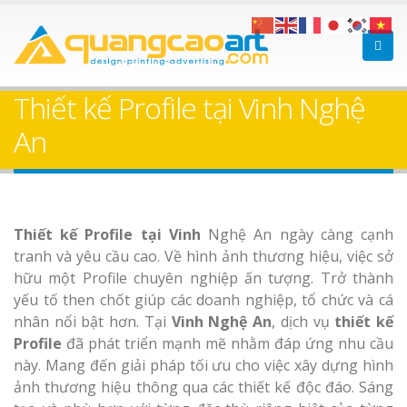
Làm bảng hiệu gỗ tại
Làm biển hiệ
Biên Hòa
Thuận An Bì
Thiết kế Profile tại Vinh Nghệ
Dương
An
Làm bảng hiệu gỗ tại
Thi công biể
Thiết kế Profile tại Vinh
Nghệ An ngày càng cạnh
Nghệ An
cáo Thuận An
tranh và yêu cầu cao. Về hình ảnh thương hiệu, việc sở
Dương
hữu một Profile chuyên nghiệp ấn tượng. Trở thành
yếu tố then chốt giúp các doanh nghiệp, tổ chức và cá
nhân nổi bật hơn. Tại
Vinh Nghệ An
, dịch vụ
thiết kế
Profile
đã phát triển mạnh mẽ nhằm đáp ứng nhu cầu
này. Mang đến giải pháp tối ưu cho việc xây dựng hình
Làm bảng hiệu gỗ
ảnh thương hiệu thông qua các thiết kế độc đáo. Sáng
homestay chất lượng
Làm biển hiệ