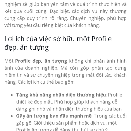
nghiệm sẽ giúp bạn yên tâm về quá trình thực hiện và
Mica Tại Vinh Lấy Nga
kết quả cuối cùng. Đặc biệt, các dịch vụ này thường
cung cấp quy trình rõ ràng. Chuyên nghiệp, phù hợp
Làm biển quả
với từng yêu cầu riêng biệt của khách hàng.
tại Vinh Nghệ An
Lợi ích của việc sở hữu một Profile
Làm Biển Hiệ
đẹp, ấn tượng
Nam Đàn Uy Tín Giá X
Một
Profile đẹp, ấn tượng
không chỉ phản ánh hình
Làm Biển Qu
ảnh của doanh nghiệp. Mà còn góp phần tạo dựng
Mỹ Phẩm Vinh Thu Hú
niềm tin và sự chuyên nghiệp trong mắt đối tác, khách
Hàng
hàng. Các lợi ích cụ thể bao gồm:
Top 10 Mẫu 
Tăng khả năng nhận diện thương hiệu
: Profile
Hiệu Shop Q
thiết kế đẹp mắt. Phù hợp giúp khách hàng dễ
Nghệ An Đẹp
dàng ghi nhớ và nhận diện thương hiệu của bạn.
Gây ấn tượng ban đầu mạnh mẽ
: Trong các buổi
gặp gỡ. Giới thiệu sản phẩm hoặc dịch vụ, một
Profile ấn tượng dễ dàng thu hút sự chú ý.