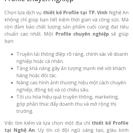
Hiệu
Chọn lựa dịch vụ
thiết kế Profile tại TP. Vinh
Nghệ An
Làm Biển Led
không chỉ giúp bạn tiết kiệm thời gian và công sức. Mà
Rẻ Tại Vinh Giải Pháp 
còn đảm bảo chất lượng sản phẩm cuối cùng đạt tiêu
Quả
chuẩn cao nhất. Một
Profile chuyên nghiệp
sẽ giúp
bạn:
Làm Hộp Đèn
Cáo Tại Vinh Giá Rẻ
Truyền tải thông điệp rõ ràng, chính xác về doanh
nghiệp hoặc cá nhân.
Biển Led Chạ
Tăng khả năng gây ấn tượng mạnh mẽ với khách
Ma Trận Ngh
hàng hoặc đối tác.
Thi Công Ch
Nâng cao hình ảnh thương hiệu một cách chuyên
Nghiệp
nghiệp, đồng bộ và có chiều sâu.
Tối ưu hóa hiệu quả truyền thông, marketing,
góp phần thúc đẩy doanh thu và mở rộng thị
trường.
Việc tìm kiếm và lựa chọn một địa chỉ
thiết kế Profile
tại Nghệ An
. Uy tín có đội ngũ sáng tạo, giàu kinh
Làm Biển Côn