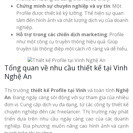
Chứng minh sự chuyên nghiệp và uy tín
: Một
Profile được thiết kế kỹ lưỡng. Thể hiện sự quan
tâm đến hình ảnh và chất lượng dịch vụ của doanh
Làm Bảng Hi
nghiệp.
Thuốc Nghệ An Chuẩn
Hỗ trợ trong các chiến dịch marketing
: Profile
như một công cụ truyền thông hiệu quả. Giúp
Làm Hộp Đèn
truyền tải thông điệp một cách rõ ràng và dễ hiểu.
Mỏng Nghệ 
Hút
Tổng quan về nhu cầu thiết kế tại Vinh
Nghệ An
Thị trường
thiết kế Profile tại Vinh
và toàn tỉnh
Nghệ
An
. Đang ngày càng sôi động với sự tham gia của nhiều
đơn vị. Cung cấp dịch vụ đa dạng, từ các công ty thiết kế
Bảng Hiệu Sa
Vinh Thu Hút Mọi Ánh
chuyên nghiệp đến các freelancer. Thị trường này phát
triển dựa trên nhu cầu ngày càng cao của các doanh
nghiệp. Địa phương muốn nâng cao hình ảnh và cạnh
Bảng Hiệu N