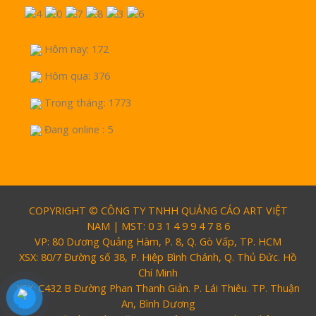
Hôm nay: 172
Hôm qua: 376
Trong tháng: 1773
Đang online : 5
COPYRIGHT © CÔNG TY TNHH QUẢNG CÁO ART VIỆT
NAM | MST: 0 3 1 4 9 9 4 7 8 6
VP: 80 Dương Quảng Hàm, P. 8, Q. Gò Vấp, TP. HCM
XSX: 80/7 Đường số 38, P. Hiệp Bình Chánh, Q. Thủ Đức. Hồ
Chí Minh
XSX: C432 B Đường Phan Thanh Giản. P. Lái Thiêu. TP. Thuận
An, Bình Dương