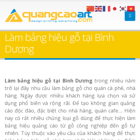
Làm bảng hiệu gỗ tại
Làm Biển Hiệ
Nha Trang
Cà Phê Bình Dương Tr
Làm bảng hiệu gỗ tại Bình
Làm bảng hiệ
Dương
sữa Bình Dương
Làm biển hiệ
Thuận An Bì
Bảng gỗ treo cửa
Làm bảng hiệu gỗ tại Bình Dương
trong nhiêu năm
Dương
theo yêu cầu
trở lại đây nhu cầu làm bảng gỗ cho quán cà phê, nhà
hàng. Ngày được nhiều khách hàng lựa chọn và sử
dụng phổ biến và rộng rãi. Để tạo không gian quảng
cáo độc đáo, đặc biệt cho nhà hàng, quán cafe…. Hiện
nay có rất nhiều chủng loại gỗ dùng để thực hiện làm
Thi công biể
bảng hiệu quảng cáo từ gỗ công nghiệp đến gỗ tự
cáo Thuận An
nhiên. Tùy thuộc vào yêu cầu của khách hàng để thực
Dương