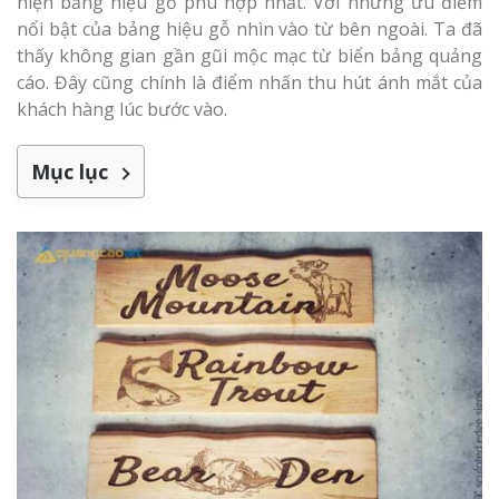
hiện bảng hiệu gỗ phù hợp nhất. Với những ưu điểm
Làm bảng hiệu gỗ tại
Biên Hòa
nổi bật của bảng hiệu gỗ nhìn vào từ bên ngoài. Ta đã
thấy không gian gần gũi mộc mạc từ biển bảng quảng
cáo. Đây cũng chính là điểm nhấn thu hút ánh mắt của
khách hàng lúc bước vào.
Làm biển hiệ
Mục lục
tóc Thuận An
Làm bảng hiệu gỗ tại
Nghệ An
Thi công biể
cáo Vinh
Làm biển quả
Nghệ An giá 