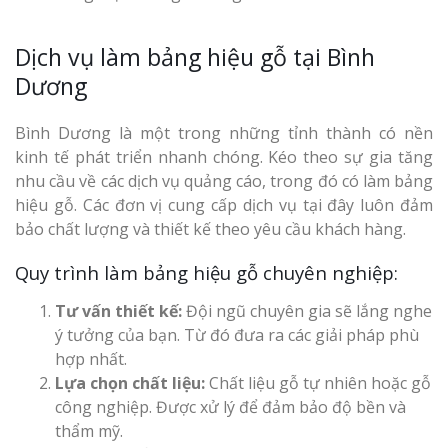
Dịch vụ làm bảng hiệu gỗ tại Bình
Dương
Bình Dương là một trong những tỉnh thành có nền
Làm Biển Côn
kinh tế phát triển nhanh chóng. Kéo theo sự gia tăng
Mica Tại Vinh Lấy Nga
nhu cầu về các dịch vụ quảng cáo, trong đó có làm bảng
hiệu gỗ. Các đơn vị cung cấp dịch vụ tại đây luôn đảm
Làm biển quả
bảo chất lượng và thiết kế theo yêu cầu khách hàng.
tại Vinh Nghệ An
Quy trình làm bảng hiệu gỗ chuyên nghiệp:
Làm Biển Hiệ
Tư vấn thiết kế:
Đội ngũ chuyên gia sẽ lắng nghe
Nam Đàn Uy Tín Giá X
ý tưởng của bạn. Từ đó đưa ra các giải pháp phù
hợp nhất.
Làm Biển Qu
Lựa chọn chất liệu:
Chất liệu gỗ tự nhiên hoặc gỗ
Mỹ Phẩm Vinh Thu Hú
công nghiệp. Được xử lý để đảm bảo độ bền và
Hàng
thẩm mỹ.