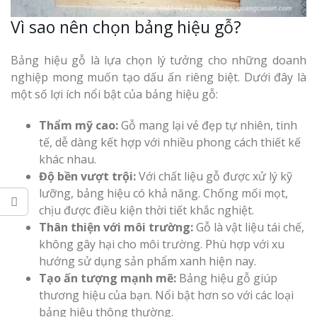
Vì sao nên chọn bảng hiệu gỗ?
Bảng hiệu gỗ là lựa chọn lý tưởng cho những doanh
nghiệp mong muốn tạo dấu ấn riêng biệt. Dưới đây là
Thi Công Bản
Nghệ An Nâng Tầm T
một số lợi ích nổi bật của bảng hiệu gỗ:
Hiệu
Thẩm mỹ cao:
Gỗ mang lại vẻ đẹp tự nhiên, tinh
tế, dễ dàng kết hợp với nhiều phong cách thiết kế
Làm Biển Led
khác nhau.
Rẻ Tại Vinh Giải Pháp 
Độ bền vượt trội:
Với chất liệu gỗ được xử lý kỹ
Quả
lưỡng, bảng hiệu có khả năng. Chống mối mọt,
chịu được điều kiện thời tiết khắc nghiệt.
Làm Hộp Đèn
Thân thiện với môi trường:
Gỗ là vật liệu tái chế,
Cáo Tại Vinh Giá Rẻ
không gây hại cho môi trường. Phù hợp với xu
hướng sử dụng sản phẩm xanh hiện nay.
Biển Led Chạ
Tạo ấn tượng mạnh mẽ:
Bảng hiệu gỗ giúp
Ma Trận Ngh
thương hiệu của bạn. Nổi bật hơn so với các loại
Thi Công Ch
bảng hiệu thông thường.
Nghiệp