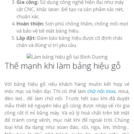
Gia công:
Sử dụng công nghệ hiện đại như máy
Top 10 Mẫu 
cắt CNC, khắc laser. Để tạo ra sản phẩm sắc nét,
Hiệu Shop Q
chuẩn xác.
Nghệ An Đẹp
Hoàn thiện:
Sơn phủ chống thấm, chống mối mọt
và bảo vệ bề mặt bảng hiệu.
Lắp đặt:
Đảm bảo bảng hiệu được cố định chắc
chắn và đúng vị trí yêu cầu.
Thế mạnh khi làm bảng hiệu gỗ
Làm Bảng Hi
Thuốc Nghệ An Chuẩn
Với bảng hiệu gỗ nếu khách hàng muốn kết hợp vẻ
mộc mạc và hiện đại. Thì có thể làm
chữ nổi inox
, mica,
Làm Hộp Đèn
đèn led… để làm chữ nổi. Trước hết sau khi đã duyệt
Mỏng Nghệ 
Hút
mẫu thiết kế nguyên liệu gỗ cũng được nhập về ̀rồi gia
công rất tỉ mỉ bằng máy. Và xử lý hoá chất trên bề mặt
để tránh cong vênh, mục nát khi để ngoài trời. Chủng
loại khá đa dạng như xoan đào, sồi, nga, lim, thông…