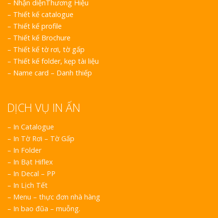
–
Nhận diệnThương Hiệu
–
Thiết kế catalogue
–
Thiết kế profile
–
Thiết kế Brochure
–
Thiết kế tờ rơi, tờ gấp
–
Thiết kế folder, kẹp tài liệu
–
Name card – Danh thiếp
DỊCH VỤ IN ẤN
– In Catalogue
– In Tờ Rơi – Tờ Gấp
– In Folder
– In Bạt Hiflex
– In Decal – PP
– In Lịch Tết
– Menu – thực đơn nhà hàng
– In bao đũa – muỗng.