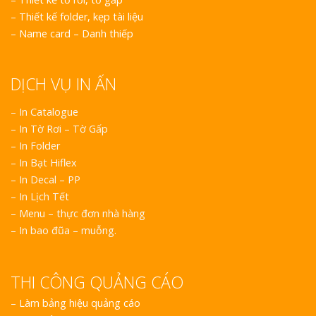
–
Thiết kế folder, kẹp tài liệu
–
Name card – Danh thiếp
DỊCH VỤ IN ẤN
– In Catalogue
– In Tờ Rơi – Tờ Gấp
– In Folder
– In Bạt Hiflex
– In Decal – PP
– In Lịch Tết
– Menu – thực đơn nhà hàng
– In bao đũa – muỗng.
THI CÔNG QUẢNG CÁO
–
Làm bảng hiệu quảng cáo