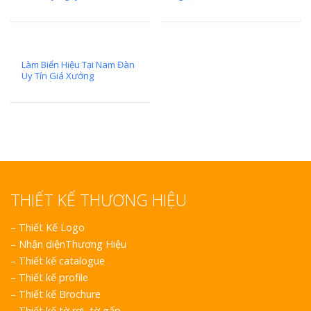
Làm Biển Hiệu Tại Nam Đàn
Uy Tín Giá Xưởng
THIẾT KẾ THƯƠNG HIỆU
–
Thiết Kế Logo
–
Nhận diệnThương Hiệu
–
Thiết kế catalogue
–
Thiết kế profile
–
Thiết kế Brochure
–
Thiết kế tờ rơi, tờ gấp