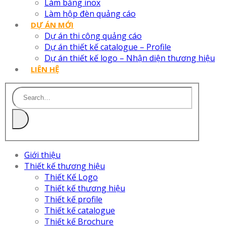
Làm bảng inox
Làm hộp đèn quảng cáo
DỰ ÁN MỚI
Dự án thi công quảng cáo
Dự án thiết kế catalogue – Profile
Dự án thiết kế logo – Nhận diện thương hiệu
LIÊN HỆ
Giới thiệu
Thiết kế thương hiệu
Thiết Kế Logo
Thiết kế thương hiệu
Thiết kế profile
Thiết kế catalogue
Thiết kế Brochure