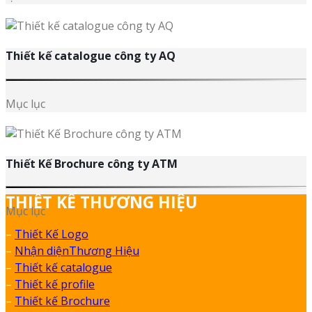
Thiết kế catalogue công ty AQ
Mục lục
Thiết Kế Brochure công ty ATM
THIẾT KẾ THƯƠNG HIỆU
Mục lục
–
Thiết Kế Logo
–
Nhận diệnThương Hiệu
–
Thiết kế catalogue
–
Thiết kế profile
–
Thiết kế Brochure