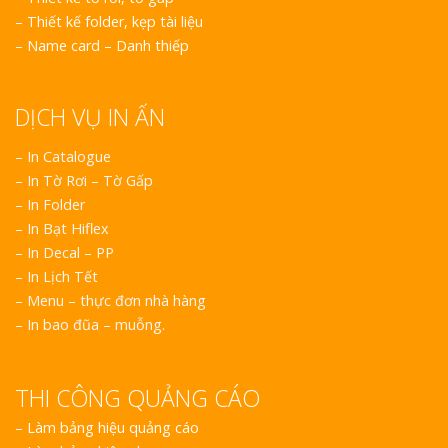
–
Thiết kế folder, kẹp tài liệu
–
Name card – Danh thiếp
DỊCH VỤ IN ẤN
– In Catalogue
– In Tờ Rơi – Tờ Gấp
– In Folder
– In Bạt Hiflex
– In Decal – PP
– In Lịch Tết
– Menu – thực đơn nhà hàng
– In bao đũa – muỗng.
THI CÔNG QUẢNG CÁO
–
Làm bảng hiệu quảng cáo