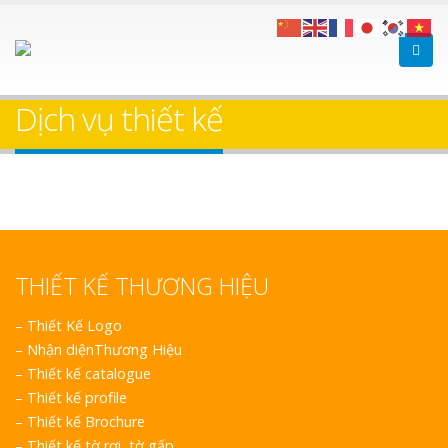
Dịch vụ thiết kế
THIẾT KẾ THƯƠNG HIỆU
–
Thiết Kế Logo
–
Nhận diệnThương Hiệu
–
Thiết kế catalogue
–
Thiết kế profile
–
Thiết kế Brochure
–
Thiết kế tờ rơi, tờ gấp