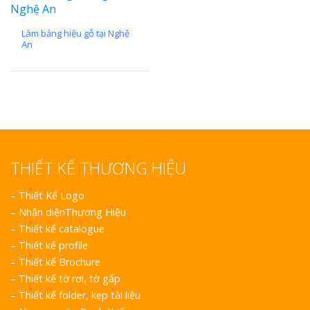
Làm bảng hiệu gỗ tại Nghệ
An
THIẾT KẾ THƯƠNG HIỆU
–
Thiết Kế Logo
–
Nhận diệnThương Hiệu
–
Thiết kế catalogue
–
Thiết kế profile
–
Thiết kế Brochure
–
Thiết kế tờ rơi, tờ gấp
–
Thiết kế folder, kẹp tài liệu