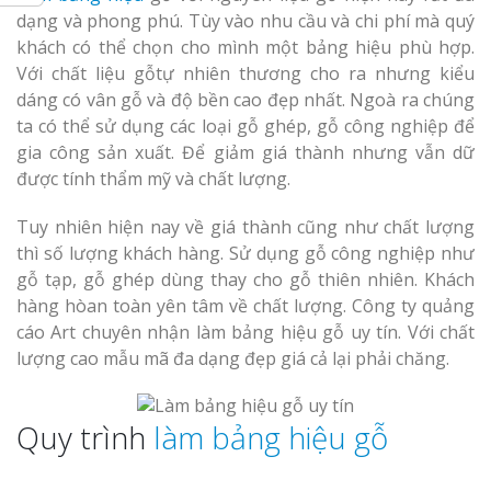
dạng và phong phú. Tùy vào nhu cầu và chi phí mà quý
khách có thể chọn cho mình một bảng hiệu phù hợp.
Với chất liệu gỗtự nhiên thương cho ra nhưng kiểu
dáng có vân gỗ và độ bền cao đẹp nhất. Ngoà ra chúng
Thi Công Bản
ta có thể sử dụng các loại gỗ ghép, gỗ công nghiệp để
Nghệ An Nâng Tầm T
gia công sản xuất. Để giảm giá thành nhưng vẫn dữ
Hiệu
được tính thẩm mỹ và chất lượng.
Làm Biển Led
Tuy nhiên hiện nay về giá thành cũng như chất lượng
Rẻ Tại Vinh Giải Pháp 
thì số lượng khách hàng. Sử dụng gỗ công nghiệp như
Quả
gỗ tạp, gỗ ghép dùng thay cho gỗ thiên nhiên. Khách
hàng hòan toàn yên tâm về chất lượng. Công ty quảng
cáo Art chuyên nhận làm bảng hiệu gỗ uy tín. Với chất
Làm Hộp Đèn
Cáo Tại Vinh Giá Rẻ
lượng cao mẫu mã đa dạng đẹp giá cả lại phải chăng.
Biển Led Chạ
Quy trình
làm bảng hiệu gỗ
Ma Trận Ngh
Thi Công Ch
Nghiệp