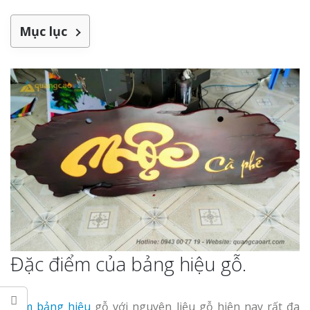
Làm bảng hiệu gỗ tại
Biên Hòa
Mục lục
Làm biển hiệ
tóc Thuận An
Làm bảng hiệu gỗ tại
Nghệ An
Thi công biể
cáo Vinh
Đặc điểm của bảng hiệu gỗ.
Làm biển quả
Nghệ An giá 
Làm bảng hiệu
gỗ với nguyên liệu gỗ hiện nay rất đa