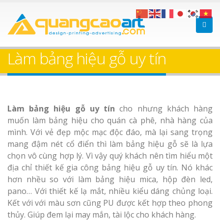
Làm bảng hiệu gỗ tại
Làm Biển Hiệ
Nha Trang
Cà Phê Bình Dương Tr
Làm bảng hiệu gỗ uy tín
Làm bảng hiệ
sữa Bình Dương
Làm biển hiệ
Làm bảng hiệu gỗ uy tín
cho nhưng khách hàng
Thuận An Bì
Bảng gỗ treo cửa
muốn làm bảng hiệu cho quán cà phê, nhà hàng của
Dương
theo yêu cầu
mình. Với vẻ đẹp mộc mạc độc đáo, mà lại sang trọng
mang đậm nét cổ điển thì làm bảng hiệu gỗ sẽ là lựa
chọn vô cùng hợp lý. Vì vậy quý khách nên tìm hiểu một
địa chỉ thiết kế gia công bảng hiệu gỗ uy tín. Nó khác
hơn nhều so với làm bảng hiệu mica, hộp đèn led,
pano… Với thiết kế lạ mắt, nhiều kiểu dáng chủng loại.
Thi công biể
cáo Thuận An
Kết với với màu sơn cũng PU được kết hợp theo phong
Dương
thủy. Giúp đem lại may mắn, tài lộc cho khách hàng.