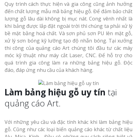
Quy trình cách thực hiện và gia công cũng ảnh hưởng
đến chất lượng mẫu mã bảng hiệu gỗ. Để đảm bảo chất
lượng gỗ lâu dài không bị mục nát. Cong vênh nhất là
khi bảng được lắp đặt ngoài trời thì chúng ta phải xử lý
bề mặt bằng hoá chất. Và sơn phủ sơn PU lên mặt gỗ,
xử lý sơn bóng kỹ lưỡng tạo độ nhẵn bóng. Tại xưởng
Làm Biển Côn
thi công của quảng cáo Art chúng tôi đầu tư các máy
Mica Tại Vinh Lấy Nga
móc kỹ thuật như máy cắt Laser, CNC. Để hỗ trợ cho
quá trình gia công làm ra những bảng hiệu gỗ. Độc
Làm biển quả
đáo, đáp ứng nhu cầu của khách hàng.
tại Vinh Nghệ An
Làm bảng hiệu gỗ uy tín
tại
Làm Biển Hiệ
Nam Đàn Uy Tín Giá X
quảng cáo Art.
Làm Biển Qu
Mỹ Phẩm Vinh Thu Hú
Với những yêu cầu và đặc tính khác khi làm bảng hiệu
Hàng
gỗ. Cũng như các loại biển quảng cáo khác từ chất liệu
Alu, Mica, Kính… Đều có những quy cách riêng biệt và