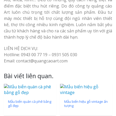
Top 10 Mẫu 
điểm đặc biệt thu hút riêng. Do đó công ty quảng cáo
Hiệu Shop Q
Art luôn chú trọng tới chất lượng sản phẩm. Đầu tư
Nghệ An Đẹp
máy móc thiết bị hỗ trợ cùng đội ngũ nhân viên thiết
kế, thợ thi công nhiều kinh nghiệm. Luôn nắm bắt yêu
cầu từ khách hàng và cho ra các sản phẩm uy tín với giá
thành hợp lý chế độ bảo hành dài hạn.
LIÊN HỆ DỊCH VỤ:
Hotlline: 0943 00 77 19 – 0931 505 030
Làm Bảng Hi
Email: contact@quangcaoart.com
Thuốc Nghệ An Chuẩn
Bài viết liên quan.
Làm Hộp Đèn
Mỏng Nghệ 
Hút
Mẫu biển quán cà phê bằng
Mẫu biển hiệu gỗ vintage ấn
gỗ đẹp
tượng