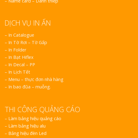
–
Name card – Danh thiếp
DỊCH VỤ IN ẤN
– In Catalogue
– In Tờ Rơi – Tờ Gấp
– In Folder
– In Bạt Hiflex
– In Decal – PP
– In Lịch Tết
– Menu – thực đơn nhà hàng
– In bao đũa – muỗng.
THI CÔNG QUẢNG CÁO
–
Làm bảng hiệu quảng cáo
–
Làm bảng hiệu alu
–
Bảng hiệu đèn Led