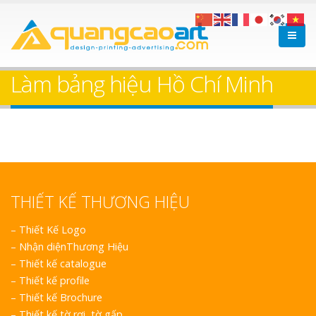
Làm bảng hiệu Hồ Chí Minh
THIẾT KẾ THƯƠNG HIỆU
–
Thiết Kế Logo
–
Nhận diệnThương Hiệu
–
Thiết kế catalogue
–
Thiết kế profile
–
Thiết kế Brochure
–
Thiết kế tờ rơi, tờ gấp