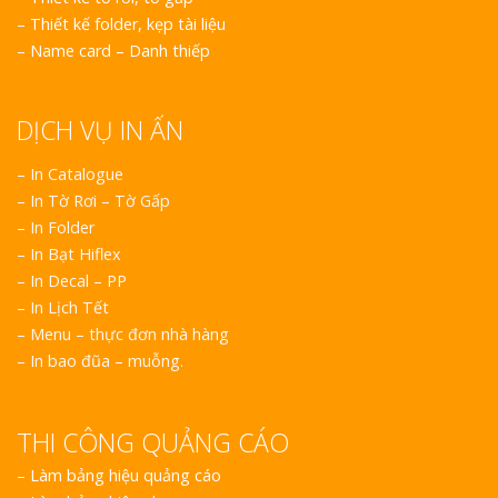
–
Thiết kế folder, kẹp tài liệu
–
Name card – Danh thiếp
DỊCH VỤ IN ẤN
– In Catalogue
– In Tờ Rơi – Tờ Gấp
– In Folder
– In Bạt Hiflex
– In Decal – PP
– In Lịch Tết
– Menu – thực đơn nhà hàng
– In bao đũa – muỗng.
THI CÔNG QUẢNG CÁO
–
Làm bảng hiệu quảng cáo