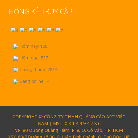
THỐNG KÊ TRUY CẬP
Hôm nay: 128
Hôm qua: 537
Trong tháng: 2814
Đang online : 4
COPYRIGHT © CÔNG TY TNHH QUẢNG CÁO ART VIỆT
NAM | MST: 0 3 1 4 9 9 4 7 8 6
VP: 80 Dương Quảng Hàm, P. 8, Q. Gò Vấp, TP. HCM
XSX: 80/7 Đường số 38, P. Hiệp Bình Chánh, Q. Thủ Đức. Hồ