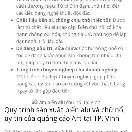
cách thương hiệu. Từ chữ in đậm, chữ nhỏ, đến
Top 10 Mẫu 
Hiệu Shop Q
các kiểu dáng nghệ thuật độc đáo.
Nghệ An Đẹp
Chất liệu bền bỉ, chống chịu thời tiết tốt
: Được
làm từ chất liệu alu cao cấp. Biển chữ nổi có khả
năng chống oxi hóa, chống tia UV, phù hợp để lắp
đặt ngoài trời lâu dài.
Dễ dàng bảo trì, sửa chữa
: Các hư hỏng nhỏ có
thể dễ dàng khắc phục. Mà không tốn nhiều chi
phí, giúp duy trì tính thẩm mỹ lâu dài.
Làm Bảng Hi
Tăng tính chuyên nghiệp cho doanh nghiệp
:
Thuốc Nghệ An Chuẩn
Một biển hiệu đẹp. Chuyên nghiệp góp phần
nâng cao uy tín. Tạo ấn tượng tốt với khách hàng
Làm Hộp Đèn
ngay từ lần gặp đầu tiên.
Mỏng Nghệ 
Hút
Quy trình sản xuất biển alu và chữ nổi
uy tín của quảng cáo Art tại TP. Vinh