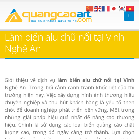
Làm bảng hiệu gỗ tại
Làm Biển Hiệ
Nha Trang
Cà Phê Bình Dương Tr
Làm biển alu chữ nổi tại Vinh
Làm bảng hiệ
Nghệ An
sữa Bình Dương
Làm biển hiệ
Thuận An Bì
Bảng gỗ treo cửa
Giới thiệu về dịch vụ
làm biển alu chữ nổi tại Vinh
Dương
theo yêu cầu
Nghệ An. Trong bối cảnh cạnh tranh khốc liệt của thị
trường hiện nay. Việc xây dựng hình ảnh thương hiệu
chuyên nghiệp và thu hút khách hàng là yếu tố then
chốt để doanh nghiệp phát triển bền vững. Một trong
những giải pháp hiệu quả nhất để nâng cao thương
Thi công biể
hiệu. Chính là sử dụng các loại biển quảng cáo chất
cáo Thuận An
lượng cao, trong đó ngày càng trở thành. Lựa chọn
Dương