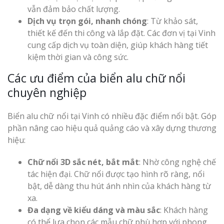
vẫn đảm bảo chất lượng.
Dịch vụ trọn gói, nhanh chóng
: Từ khảo sát,
thiết kế đến thi công và lắp đặt. Các đơn vị tại Vinh
cung cấp dịch vụ toàn diện, giúp khách hàng tiết
kiệm thời gian và công sức.
Làm Biển Côn
Các ưu điểm của biển alu chữ nổi
Mica Tại Vinh Lấy Nga
chuyên nghiệp
Làm biển quả
Biển alu chữ nổi tại Vinh có nhiều đặc điểm nổi bật. Góp
tại Vinh Nghệ An
phần nâng cao hiệu quả quảng cáo và xây dựng thương
hiệu:
Làm Biển Hiệ
Nam Đàn Uy Tín Giá X
Chữ nổi 3D sắc nét, bắt mắt
: Nhờ công nghệ chế
tác hiện đại. Chữ nổi được tạo hình rõ ràng, nổi
bật, dễ dàng thu hút ánh nhìn của khách hàng từ
Làm Biển Qu
Mỹ Phẩm Vinh Thu Hú
xa.
Hàng
Đa dạng về kiểu dáng và màu sắc
: Khách hàng
có thể lựa chọn các mẫu chữ phù hợp với phong