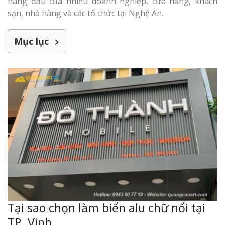
hàng đầu của nhiều doanh nghiệp, cửa hàng, khách
Làm bảng hiệu gỗ tại
Biên Hòa
sạn, nhà hàng và các tổ chức tại Nghệ An.
Mục lục
Làm biển hiệ
tóc Thuận An
Làm bảng hiệu gỗ tại
Nghệ An
Thi công biể
cáo Vinh
Làm biển quả
Nghệ An giá 
Tại sao chọn làm biển alu chữ nổi tại
TP. Vinh