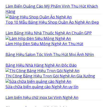
Làm Biển Quảng Cáo Mỹ Phẩm Vinh Thu Hút Khách
Hàng
Top 10 Mẫu Bảng Hiệu Shop Quần Áo Nghệ An Đẹp
Làm Bảng Hiệu Nhà Thuốc Nghệ An Chuẩn GPP
Làm Hộp Đèn Siêu Mỏng Nghệ An Thu Hút
Bảng Hiệu Salon Tóc Vinh Thu Hút Mọi Ánh Nhìn
Bảng Hiệu Nhà Hàng Nghệ An Độc Đáo
Thi Công Bảng Hiệu Trọn Gói Nghệ An Gía Xưởng
Sửa chữa biển quảng cáo Nghệ An uy tín
Làm biển hiệu chữ inox tại Vinh Nghệ An