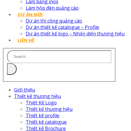
Làm bảng inox
Làm hộp đèn quảng cáo
DỰ ÁN MỚI
Dự án thi công quảng cáo
Dự án thiết kế catalogue – Profile
Dự án thiết kế logo – Nhận diện thương hiệu
LIÊN HỆ
Giới thiệu
Thiết kế thương hiệu
Thiết Kế Logo
Thiết kế thương hiệu
Thiết kế profile
Thiết kế catalogue
Thiết kế Brochure