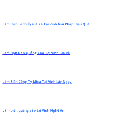
Làm Biển Led Vẫy Giá Rẻ Tại Vinh Giải Pháp Hiệu Quả
Làm Hộp Đèn Quảng Cáo Tại Vinh Giá Rẻ
Làm Biển Công Ty Mica Tại Vinh Lấy Ngay
Làm biển quảng cáo tại Vinh Nghệ An