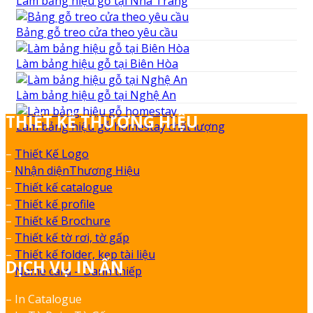
Làm bảng hiệu gỗ tại Nha Trang
Bảng gỗ treo cửa theo yêu cầu
Làm bảng hiệu gỗ tại Biên Hòa
Làm bảng hiệu gỗ tại Nghệ An
THIẾT KẾ THƯƠNG HIỆU
Làm bảng hiệu gỗ homestay chất lượng
–
Thiết Kế Logo
–
Nhận diệnThương Hiệu
–
Thiết kế catalogue
–
Thiết kế profile
–
Thiết kế Brochure
–
Thiết kế tờ rơi, tờ gấp
–
Thiết kế folder, kẹp tài liệu
DỊCH VỤ IN ẤN
–
Name card – Danh thiếp
– In Catalogue