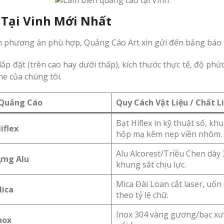
 Tại Vinh Mới Nhất
n phương án phù hợp, Quảng Cáo Art xin gửi đến bảng báo 
 lắp đặt (trên cao hay dưới thấp), kích thước thực tế, độ phứ
ne của chúng tôi.
 Quảng Cáo
Quy Cách Vật Liệu / Chất L
Bạt Hiflex in kỹ thuật số, kh
iflex
hộp mạ kẽm nẹp viền nhôm.
Alu Alcorest/Triều Chen dày
ựng Alu
khung sắt chịu lực.
Mica Đài Loan cắt laser, uốn
Mica
theo tỷ lệ chữ.
Inox 304 vàng gương/bạc xư
nox