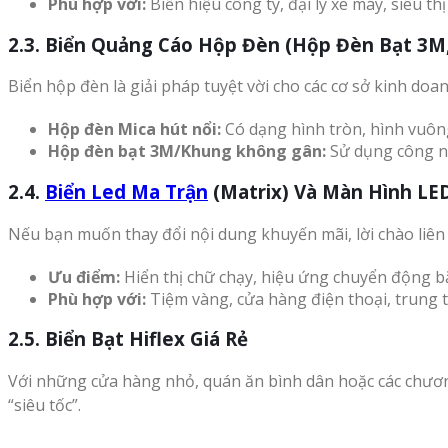
Phù hợp với:
Biển hiệu công ty, đại lý xe máy, siêu thị
2.3. Biển Quảng Cáo Hộp Đèn (Hộp Đèn Bạt 3M
Biển hộp đèn là giải pháp tuyệt vời cho các cơ sở kinh d
Hộp đèn Mica hút nổi:
Có dạng hình tròn, hình vuông
Hộp đèn bạt 3M/Khung không gân:
Sử dụng công ng
2.4.
Biển Led Ma Trận
(Matrix) Và Màn Hình LE
Nếu bạn muốn thay đổi nội dung khuyến mãi, lời chào liên t
Ưu điểm:
Hiển thị chữ chạy, hiệu ứng chuyển động bắ
Phù hợp với:
Tiệm vàng, cửa hàng điện thoại, trung 
2.5. Biển Bạt Hiflex Giá Rẻ
Với những cửa hàng nhỏ, quán ăn bình dân hoặc các chương 
“siêu tốc”.