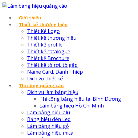
Giới thiệu
Thiết kế thương hiệu
Thiết Kế Logo
Thiết kế thương hiệu
Thiết kế profile
Thiết kế catalogue
Thiết kế Brochure
Thiết kế tờ rơi, tờ gấp
Name Card, Danh Thiếp
Dịch vụ thiết kế
Thi công quảng cáo
Dịch vu làm bảng hiệu
Thi công bảng hiệu tại Bình Dương
Làm bảng hiệu Hồ Chí Minh
Làm bảng hiệu alu
Bảng hiệu đèn Led
Làm bảng hiệu gỗ
Làm bảng hiệu mica