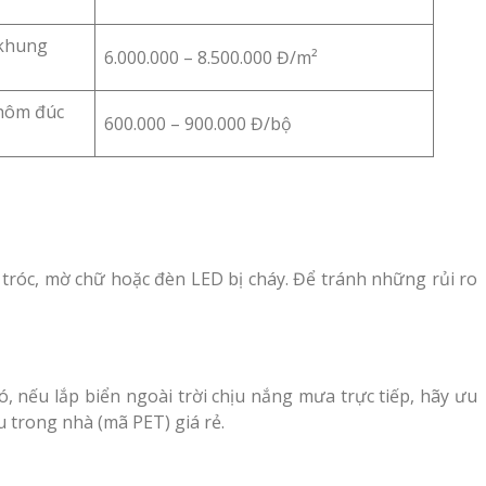
 khung
6.000.000 – 8.500.000 Đ/m²
nhôm đúc
600.000 – 900.000 Đ/bộ
tróc, mờ chữ hoặc đèn LED bị cháy. Để tránh những rủi ro
nếu lắp biển ngoài trời chịu nắng mưa trực tiếp, hãy ưu
lu trong nhà (mã PET) giá rẻ.