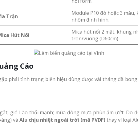
nổi form.
Module P10 đỏ hoặc 3 màu,
Ma Trận
nhôm định hình.
Mica hút nổi 2 mặt, khung 
ica Hút Nổi
tròn/vuông (D60cm).
Quảng Cáo
gặp phải tình trạng biển hiệu dùng được vài tháng đã bong 
ắt, gió Lào thổi mạnh; mùa đông mưa phùn ẩm ướt. Do đó, 
vàng) và
Alu chịu nhiệt ngoài trời (mã PVDF)
thay vì loại A