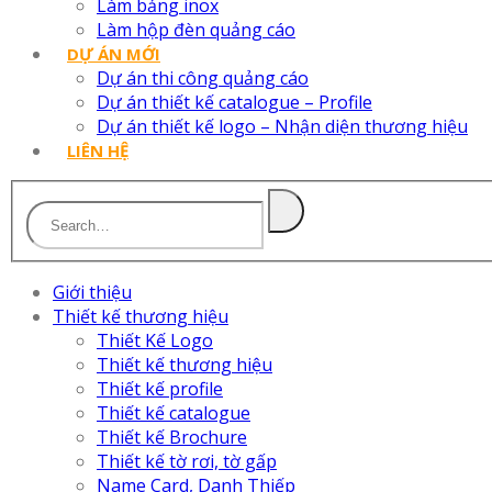
Làm bảng inox
Làm hộp đèn quảng cáo
DỰ ÁN MỚI
Dự án thi công quảng cáo
Dự án thiết kế catalogue – Profile
Dự án thiết kế logo – Nhận diện thương hiệu
LIÊN HỆ
Giới thiệu
Thiết kế thương hiệu
Thiết Kế Logo
Thiết kế thương hiệu
Thiết kế profile
Thiết kế catalogue
Thiết kế Brochure
Thiết kế tờ rơi, tờ gấp
Name Card, Danh Thiếp