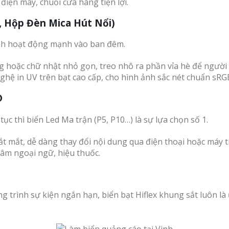
 điện máy, chuỗi cửa hàng tiện lợi.
, Hộp Đèn Mica Hút Nổi)
oanh hoạt động mạnh vào ban đêm.
 hoặc chữ nhật nhỏ gọn, treo nhô ra phần vỉa hè để người 
hệ in UV trên bạt cao cấp, cho hình ảnh sắc nét chuẩn sRGB
D
ục thì biển Led Ma trận (P5, P10…) là sự lựa chọn số 1.
t mắt, dễ dàng thay đổi nội dung qua điện thoại hoặc máy t
tâm ngoại ngữ, hiệu thuốc.
trình sự kiện ngắn hạn, biển bạt Hiflex khung sắt luôn là ư