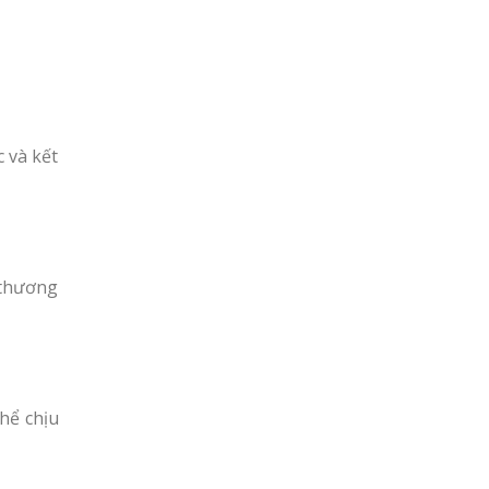
 và kết
 thương
hể chịu