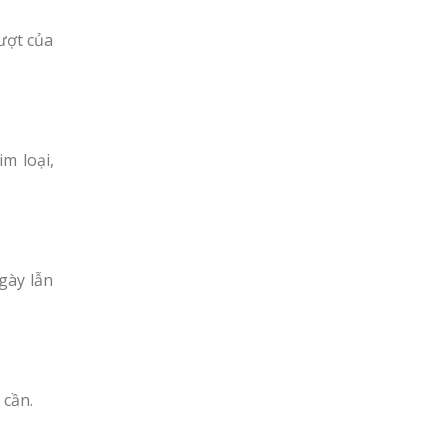
ượt của
m loại,
gày lẫn
 cần.