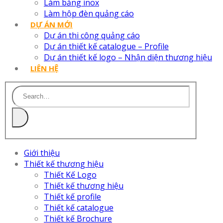
Làm bảng inox
Làm hộp đèn quảng cáo
DỰ ÁN MỚI
Dự án thi công quảng cáo
Dự án thiết kế catalogue – Profile
Dự án thiết kế logo – Nhận diện thương hiệu
LIÊN HỆ
Giới thiệu
Thiết kế thương hiệu
Thiết Kế Logo
Thiết kế thương hiệu
Thiết kế profile
Thiết kế catalogue
Thiết kế Brochure