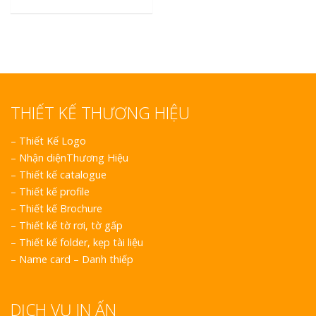
THIẾT KẾ THƯƠNG HIỆU
–
Thiết Kế Logo
–
Nhận diệnThương Hiệu
–
Thiết kế catalogue
–
Thiết kế profile
–
Thiết kế Brochure
–
Thiết kế tờ rơi, tờ gấp
–
Thiết kế folder, kẹp tài liệu
–
Name card – Danh thiếp
DỊCH VỤ IN ẤN