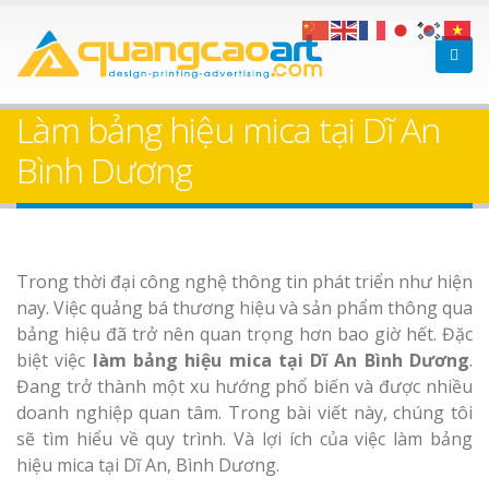
Bảng gỗ treo cửa
Làm bảng hiệ
theo yêu cầu
sữa Bình Dương
Làm bảng hiệu mica tại Dĩ An
Làm biển hiệ
Bình Dương
Thuận An Bì
Dương
Trong thời đại công nghệ thông tin phát triển như hiện
Làm bảng hiệu gỗ tại
nay. Việc quảng bá thương hiệu và sản phẩm thông qua
Biên Hòa
bảng hiệu đã trở nên quan trọng hơn bao giờ hết. Đặc
Thi công biể
biệt việc
làm bảng hiệu mica tại Dĩ An Bình Dương
.
cáo Thuận An
Đang trở thành một xu hướng phổ biến và được nhiều
Dương
doanh nghiệp quan tâm. Trong bài viết này, chúng tôi
sẽ tìm hiểu về quy trình. Và lợi ích của việc làm bảng
hiệu mica tại Dĩ An, Bình Dương.