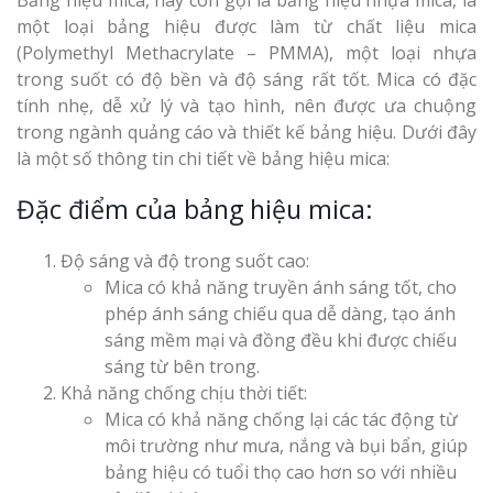
một loại bảng hiệu được làm từ chất liệu mica
Thi Công Bản
(Polymethyl Methacrylate – PMMA), một loại nhựa
Nghệ An Nâng Tầm T
trong suốt có độ bền và độ sáng rất tốt. Mica có đặc
Hiệu
tính nhẹ, dễ xử lý và tạo hình, nên được ưa chuộng
trong ngành quảng cáo và thiết kế bảng hiệu. Dưới đây
Làm Biển Led
là một số thông tin chi tiết về bảng hiệu mica:
Rẻ Tại Vinh Giải Pháp 
Quả
Đặc điểm của bảng hiệu mica:
Làm Hộp Đèn
Độ sáng và độ trong suốt cao:
Cáo Tại Vinh Giá Rẻ
Mica có khả năng truyền ánh sáng tốt, cho
phép ánh sáng chiếu qua dễ dàng, tạo ánh
Biển Led Chạ
sáng mềm mại và đồng đều khi được chiếu
Ma Trận Ngh
sáng từ bên trong.
Thi Công Ch
Khả năng chống chịu thời tiết:
Nghiệp
Mica có khả năng chống lại các tác động từ
môi trường như mưa, nắng và bụi bẩn, giúp
bảng hiệu có tuổi thọ cao hơn so với nhiều