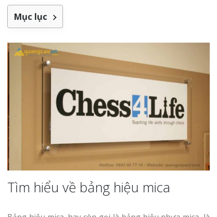
Làm bảng hiệu gỗ tại
Nghệ An
Mục lục
Làm biển hiệ
tóc Thuận An
Thi công biể
cáo Vinh
Làm bảng hiệu gỗ
homestay chất lượng
Làm biển quả
Nghệ An giá 
Tìm hiểu về bảng hiệu mica
Bảng hiệu mica, hay còn gọi là bảng hiệu nhựa mica, là