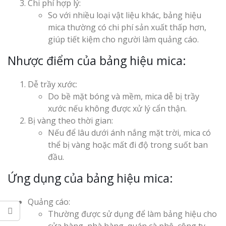
Chi phí hợp lý:
So với nhiều loại vật liệu khác, bảng hiệu
mica thường có chi phí sản xuất thấp hơn,
giúp tiết kiệm cho người làm quảng cáo.
Nhược điểm của bảng hiệu mica:
Làm Bảng Hi
Dễ trầy xước:
Thuốc Nghệ An Chuẩn
Do bề mặt bóng và mềm, mica dễ bị trầy
xước nếu không được xử lý cẩn thận.
Làm Hộp Đèn
Bị vàng theo thời gian:
Mỏng Nghệ 
Nếu để lâu dưới ánh nắng mặt trời, mica có
Hút
thể bị vàng hoặc mất đi độ trong suốt ban
đầu.
Ứng dụng của bảng hiệu mica:
Quảng cáo:
Thường được sử dụng để làm bảng hiệu cho
Bảng Hiệu Sa
cửa hàng, nhà hàng, quán cà phê, công ty,