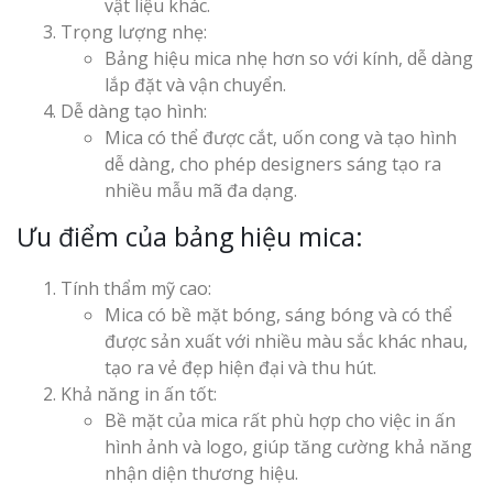
vật liệu khác.
Trọng lượng nhẹ:
Bảng hiệu mica nhẹ hơn so với kính, dễ dàng
Làm Biển Côn
lắp đặt và vận chuyển.
Mica Tại Vinh Lấy Nga
Dễ dàng tạo hình:
Mica có thể được cắt, uốn cong và tạo hình
Làm biển quả
dễ dàng, cho phép designers sáng tạo ra
tại Vinh Nghệ An
nhiều mẫu mã đa dạng.
Ưu điểm của bảng hiệu mica:
Làm Biển Hiệ
Nam Đàn Uy Tín Giá X
Tính thẩm mỹ cao:
Mica có bề mặt bóng, sáng bóng và có thể
Làm Biển Qu
được sản xuất với nhiều màu sắc khác nhau,
Mỹ Phẩm Vinh Thu Hú
tạo ra vẻ đẹp hiện đại và thu hút.
Hàng
Khả năng in ấn tốt:
Bề mặt của mica rất phù hợp cho việc in ấn
Top 10 Mẫu 
hình ảnh và logo, giúp tăng cường khả năng
Hiệu Shop Q
nhận diện thương hiệu.
Nghệ An Đẹp