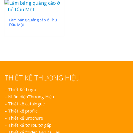
Làm bảng quảng cáo ở Thủ
Dầu Một
THIẾT KẾ THƯƠNG HIỆU
–
Thiết Kế Logo
–
Nhận diệnThương Hiệu
–
Thiết kế catalogue
–
Thiết kế profile
–
Thiết kế Brochure
–
Thiết kế tờ rơi, tờ gấp
–
Thiết kế folder, kẹp tài liệu