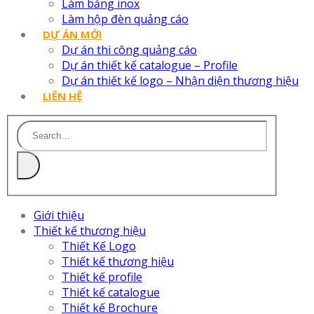
Làm bảng inox
Làm hộp đèn quảng cáo
DỰ ÁN MỚI
Dự án thi công quảng cáo
Dự án thiết kế catalogue – Profile
Dự án thiết kế logo – Nhận diện thương hiệu
LIÊN HỆ
Giới thiệu
Thiết kế thương hiệu
Thiết Kế Logo
Thiết kế thương hiệu
Thiết kế profile
Thiết kế catalogue
Thiết kế Brochure