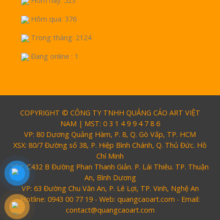
Hôm nay: 523
Hôm qua: 376
Trong tháng: 2124
Đang online : 1
COPYRIGHT © CÔNG TY TNHH QUẢNG CÁO ART VIỆT
NAM | MST: 0 3 1 4 9 9 4 7 8 6
VP: 80 Dương Quảng Hàm, P. 8, Q. Gò Vấp, TP. HCM
XSX: 80/7 Đường số 38, P. Hiệp Bình Chánh, Q. Thủ Đức. Hồ
Chí Minh
XSX: C432 B Đường Phan Thanh Giản. P. Lái Thiêu. TP. Thuận
An, Bình Dương
VP: 63 Đường Chu Văn An, P. Lê Lợi, TP. Vinh, Nghệ An
Hotline: 0943 00 77 19 - Web: quangcaoart.com - Email:
contact@quangcaoart.com