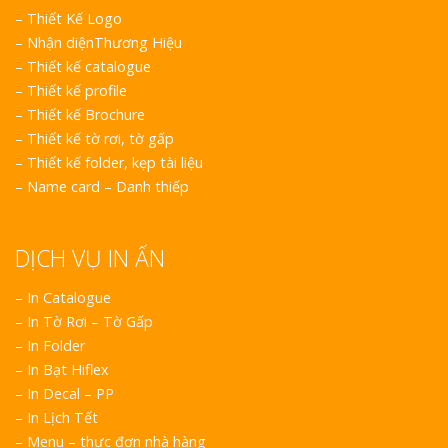
–
Thiết Kế Logo
–
Nhận diệnThương Hiệu
–
Thiết kế catalogue
–
Thiết kế profile
–
Thiết kế Brochure
–
Thiết kế tờ rơi, tờ gấp
–
Thiết kế folder, kẹp tài liệu
–
Name card – Danh thiếp
DỊCH VỤ IN ẤN
– In Catalogue
– In Tờ Rơi – Tờ Gấp
– In Folder
– In Bạt Hiflex
– In Decal – PP
– In Lịch Tết
– Menu – thực đơn nhà hàng