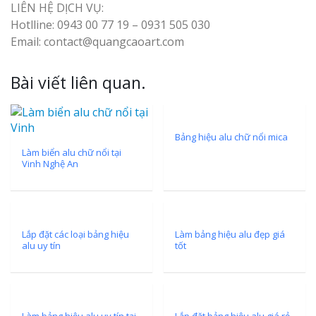
Nghệ An Đẹp
LIÊN HỆ DỊCH VỤ:
Hotlline: 0943 00 77 19 – 0931 505 030
Email: contact@quangcaoart.com
Bài viết liên quan.
Làm Bảng Hi
Thuốc Nghệ An Chuẩn
Bảng hiệu alu chữ nổi mica
Làm biển alu chữ nổi tại
Vinh Nghệ An
Làm Hộp Đèn
Mỏng Nghệ 
Hút
Lắp đặt các loại bảng hiệu
Làm bảng hiệu alu đẹp giá
alu uy tín
tốt
Bảng Hiệu Sa
Làm bảng hiệu alu uy tín tại
Lắp đặt bảng hiệu alu giá rẻ