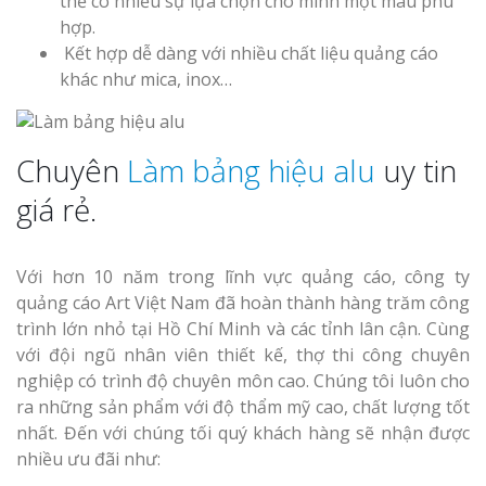
thể có nhiều sự lựa chọn cho mình một màu phù
hợp.
Kết hợp dễ dàng với nhiều chất liệu quảng cáo
Thi Công Bản
Nghệ An Nâng Tầm T
khác như mica, inox…
Hiệu
Làm Biển Led
Chuyên
Làm bảng hiệu alu
uy tin
Rẻ Tại Vinh Giải Pháp 
giá rẻ.
Quả
Làm Hộp Đèn
Với hơn 10 năm trong lĩnh vực quảng cáo, công ty
Cáo Tại Vinh Giá Rẻ
quảng cáo Art Việt Nam đã hoàn thành hàng trăm công
trình lớn nhỏ tại Hồ Chí Minh và các tỉnh lân cận. Cùng
Biển Led Chạ
với đội ngũ nhân viên thiết kế, thợ thi công chuyên
Ma Trận Ngh
nghiệp có trình độ chuyên môn cao. Chúng tôi luôn cho
Thi Công Ch
ra những sản phẩm với độ thẩm mỹ cao, chất lượng tốt
Nghiệp
nhất. Đến với chúng tối quý khách hàng sẽ nhận được
nhiều ưu đãi như: