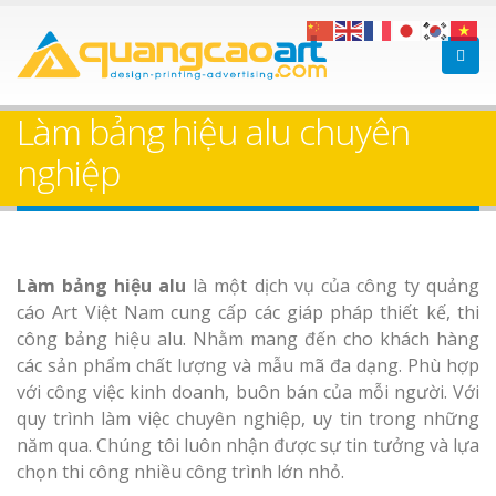
Bảng gỗ treo cửa
Làm bảng hiệ
theo yêu cầu
sữa Bình Dư
Làm bảng hiệu alu chuyên
nghiệp
Làm biển hiệ
Thuận An Bì
Dương
Làm bảng hiệu alu
là một dịch vụ của công ty quảng
Làm bảng hiệu gỗ tại
cáo Art Việt Nam cung cấp các giáp pháp thiết kế, thi
Biên Hòa
công bảng hiệu alu. Nhằm mang đến cho khách hàng
các sản phẩm chất lượng và mẫu mã đa dạng. Phù hợp
Thi công biể
cáo Thuận An
với công việc kinh doanh, buôn bán của mỗi người. Với
Dương
quy trình làm việc chuyên nghiệp, uy tin trong những
năm qua. Chúng tôi luôn nhận được sự tin tưởng và lựa
chọn thi công nhiều công trình lớn nhỏ.