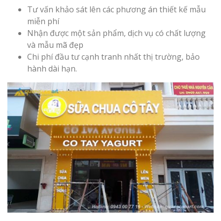
Tư vấn khảo sát lên các phương án thiết kế mẫu
miễn phí
Nhận được một sản phẩm, dịch vụ có chất lượng
Làm Biển Côn
và mẫu mã đẹp
Mica Tại Vinh Lấy Nga
Chi phí đầu tư cạnh tranh nhất thị trường, bảo
hành dài hạn.
Làm biển quả
tại Vinh Nghệ An
Làm Biển Hiệ
Nam Đàn Uy Tín Giá X
Làm Biển Qu
Mỹ Phẩm Vinh Thu Hú
Hàng
Top 10 Mẫu 
Hiệu Shop Q