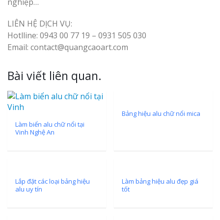
nghiệp…
Top 10 Mẫu 
Hiệu Shop Q
LIÊN HỆ DỊCH VỤ:
Nghệ An Đẹp
Hotlline: 0943 00 77 19 – 0931 505 030
Email: contact@quangcaoart.com
Bài viết liên quan.
Làm Bảng Hi
Bảng hiệu alu chữ nổi mica
Thuốc Nghệ An Chuẩn
Làm biển alu chữ nổi tại
Vinh Nghệ An
Làm Hộp Đèn
Mỏng Nghệ 
Hút
Lắp đặt các loại bảng hiệu
Làm bảng hiệu alu đẹp giá
alu uy tín
tốt