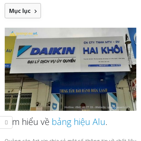
Làm bảng hiệu gỗ tại
Biên Hòa
Mục lục
Làm biển hiệ
tóc Thuận An
Làm bảng hiệu gỗ tại
Nghệ An
Thi công biể
cáo Vinh
Tìm hiểu về
bảng hiệu Alu
.
Làm biển quả
Nghệ An giá 
Quảng cáo Art xin chia sẻ một số thông tin về chất liệu