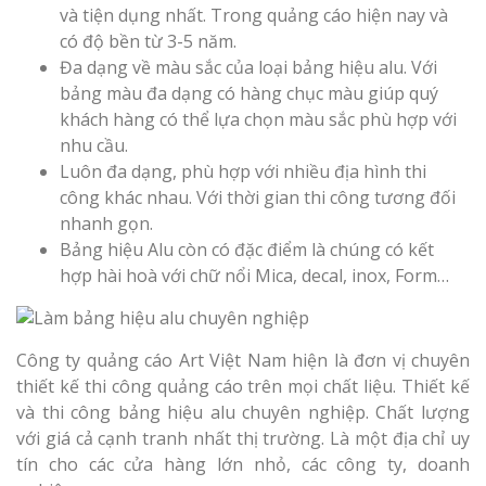
và tiện dụng nhất. Trong quảng cáo hiện nay và
có độ bền từ 3-5 năm.
Đa dạng về màu sắc của loại bảng hiệu alu. Với
bảng màu đa dạng có hàng chục màu giúp quý
khách hàng có thể lựa chọn màu sắc phù hợp với
nhu cầu.
Làm Biển Côn
Luôn đa dạng, phù hợp với nhiều địa hình thi
Mica Tại Vinh Lấy Nga
công khác nhau. Với thời gian thi công tương đối
nhanh gọn.
Làm biển quả
Bảng hiệu Alu còn có đặc điểm là chúng có kết
tại Vinh Nghệ An
hợp hài hoà với chữ nổi Mica, decal, inox, Form…
Làm Biển Hiệ
Nam Đàn Uy Tín Giá X
Công ty quảng cáo Art Việt Nam hiện là đơn vị chuyên
thiết kế thi công quảng cáo trên mọi chất liệu. Thiết kế
Làm Biển Qu
và thi công bảng hiệu alu chuyên nghiệp. Chất lượng
Mỹ Phẩm Vinh Thu Hú
với giá cả cạnh tranh nhất thị trường. Là một địa chỉ uy
Hàng
tín cho các cửa hàng lớn nhỏ, các công ty, doanh