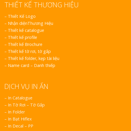
THIẾT KẾ THƯƠNG HIỆU
–
Thiết Kế Logo
–
Nhận diệnThương Hiệu
–
Thiết kế catalogue
–
Thiết kế profile
–
Thiết kế Brochure
–
Thiết kế tờ rơi, tờ gấp
–
Thiết kế folder, kẹp tài liệu
–
Name card – Danh thiếp
DỊCH VỤ IN ẤN
– In Catalogue
– In Tờ Rơi – Tờ Gấp
– In Folder
– In Bạt Hiflex
– In Decal – PP