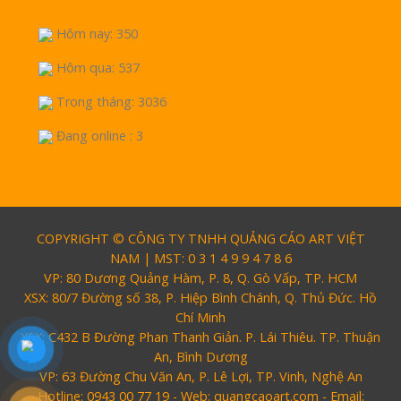
Hôm nay: 350
Hôm qua: 537
Trong tháng: 3036
Đang online : 3
COPYRIGHT © CÔNG TY TNHH QUẢNG CÁO ART VIỆT
NAM | MST: 0 3 1 4 9 9 4 7 8 6
VP: 80 Dương Quảng Hàm, P. 8, Q. Gò Vấp, TP. HCM
XSX: 80/7 Đường số 38, P. Hiệp Bình Chánh, Q. Thủ Đức. Hồ
Chí Minh
XSX: C432 B Đường Phan Thanh Giản. P. Lái Thiêu. TP. Thuận
An, Bình Dương
VP: 63 Đường Chu Văn An, P. Lê Lợi, TP. Vinh, Nghệ An
Hotline: 0943 00 77 19 - Web: quangcaoart.com - Email: