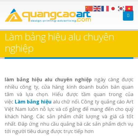
Làm bảng hiệu gỗ tại
Làm Biển Hiệ
Nha Trang
Cà Phê Bình Dương Tr
Làm bảng hiệu alu chuyên
Làm bảng hiệ
nghiệp
sữa Bình Dương
Làm biển hiệ
Thuận An Bì
Bảng gỗ treo cửa
làm bảng hiệu alu chuyên nghiệp
ngày càng được
Dương
theo yêu cầu
nhiều công ty, cửa hàng kinh doanh buôn bán quan
tâm và lựa chọn. Hiểu được tầm quan trong của
việc
Làm bảng hiệu
alu chữ nổi.
Công ty quảng cáo Art
Việt Nam luôn nỗ lực và cố gắng để mang đến cho quý
khách hàng. Các sản phẩm chất lượng và giá cả tốt
Thi công biể
nhất. Đáp ứng nhu cầu quảng bá các sản phẩm dịch vụ
cáo Thuận An
tới người tiêu dung được trực tiếp hơn
Dương