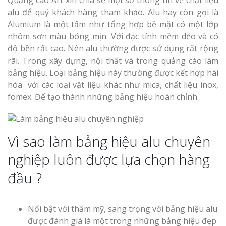
alu để quý khách hàng tham khảo. Alu hay còn gọi là
Alumium là một tấm nhự tổng hợp bề mặt có một lớp
nhôm sơn màu bóng mịn. Với đặc tính mềm dẻo và có
độ bền rất cao. Nên alu thường được sử dụng rất rộng
Thi Công Bản
rãi. Trong xây dựng, nội thất và trong quảng cáo làm
Nghệ An Nâng Tầm T
bảng hiệu. Loại bảng hiệu này thường được kết hợp hài
Hiệu
hòa với các loại vật liệu khác như mica, chất liệu inox,
fomex. Để tạo thành những bảng hiệu hoàn chỉnh.
Làm Biển Led
Rẻ Tại Vinh Giải Pháp 
Quả
Vì sao làm bảng hiệu alu chuyên
Làm Hộp Đèn
nghiệp luôn được lựa chọn hàng
Cáo Tại Vinh Giá Rẻ
đầu ?
Biển Led Chạ
Ma Trận Ngh
Nổi bật với thẩm mỹ, sang trọng với bảng hiệu alu
Thi Công Ch
được đánh giá là một trong những bảng hiệu đẹp
Nghiệp