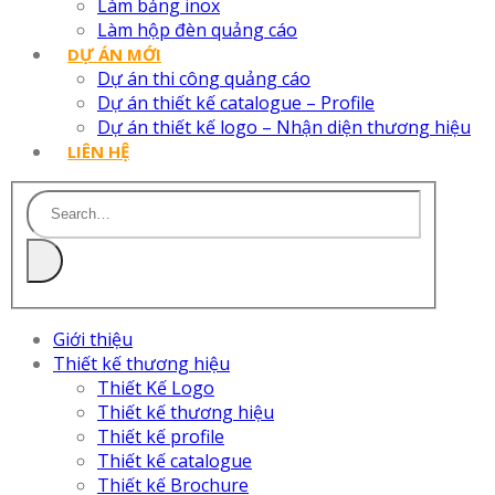
Làm bảng inox
Làm hộp đèn quảng cáo
DỰ ÁN MỚI
Dự án thi công quảng cáo
Dự án thiết kế catalogue – Profile
Dự án thiết kế logo – Nhận diện thương hiệu
LIÊN HỆ
Giới thiệu
Thiết kế thương hiệu
Thiết Kế Logo
Thiết kế thương hiệu
Thiết kế profile
Thiết kế catalogue
Thiết kế Brochure