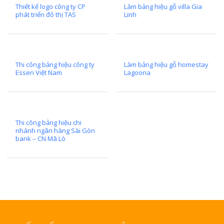
Thiết kế logo công ty CP
Làm bảng hiệu gỗ villa Gia
phát triển đô thị TAS
Linh
Thi công bảng hiệu công ty
Làm bảng hiệu gỗ homestay
Essen Việt Nam
Lagoona
Làm Biển Côn
Mica Tại Vinh Lấy Nga
Làm biển quả
tại Vinh Nghệ An
Thi công bảng hiệu chi
nhánh ngân hàng Sài Gòn
bank – CN Mã Lò
Làm Biển Hiệ
Nam Đàn Uy Tín Giá X
Làm Biển Qu
Mỹ Phẩm Vinh Thu Hú
Hàng