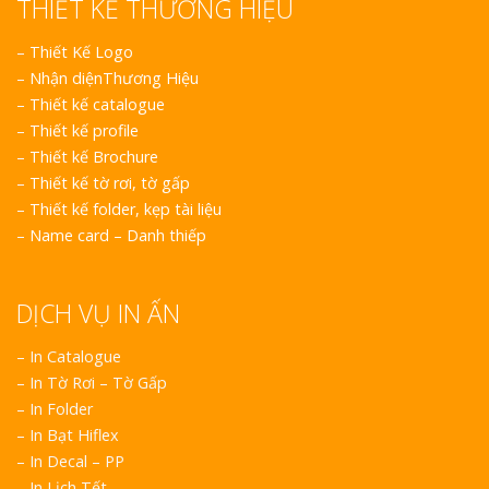
THIẾT KẾ THƯƠNG HIỆU
Top 10 Mẫu 
Hiệu Shop Q
–
Thiết Kế Logo
Nghệ An Đẹp
–
Nhận diệnThương Hiệu
–
Thiết kế catalogue
–
Thiết kế profile
–
Thiết kế Brochure
–
Thiết kế tờ rơi, tờ gấp
–
Thiết kế folder, kẹp tài liệu
–
Name card – Danh thiếp
Làm Bảng Hi
Thuốc Nghệ An Chuẩn
DỊCH VỤ IN ẤN
Làm Hộp Đèn
– In Catalogue
Mỏng Nghệ 
Hút
– In Tờ Rơi – Tờ Gấp
– In Folder
– In Bạt Hiflex
– In Decal – PP
– In Lịch Tết