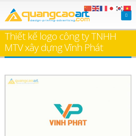
Làm bảng hiệu gỗ tại
Làm Biển Hiệ
Nha Trang
Cà Phê Bình Dương Tr
Thiết kế logo công ty TNHH
Làm bảng hiệ
MTV xây dựng Vĩnh Phát
sữa Bình Dương
Làm biển hiệ
Thuận An Bì
Bảng gỗ treo cửa
Dương
theo yêu cầu
Thi công biể
cáo Thuận An
Dương