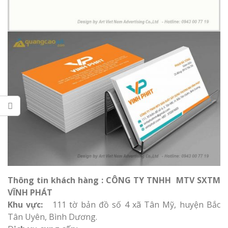
Làm bảng hiệu gỗ tại
Biên Hòa
Làm biển hiệ
tóc Thuận An
Làm bảng hiệu gỗ tại
Nghệ An
Thi công biể
cáo Vinh
Thông tin khách hàng : CÔNG TY TNHH MTV SXTM
VĨNH PHÁT
Làm biển quả
Khu vực:
111 tờ bản đồ số 4 xã Tân Mỹ, huyện Bắc
Nghệ An giá 
Tân Uyên, Bình Dương.