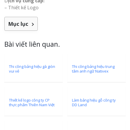
D
ịch vụ cung cấp:
– Thiết kế Logo
Mục lục
Thi Công Bản
Nghệ An Nâng Tầm T
Bài viết liên quan.
Hiệu
Làm Biển Led
Rẻ Tại Vinh Giải Pháp 
Thi công bảng hiệu gà giòn
Thi công bảng hiệu trung
vui vẻ
tâm anh ngữ Nativex
Quả
Làm Hộp Đèn
Cáo Tại Vinh Giá Rẻ
Thiết kế logo công ty CP
Làm bảng hiệu gỗ công ty
thực phẩm Thiên Nam Việt
DD Land
Biển Led Chạ
Ma Trận Ngh
Thi Công Ch
Nghiệp