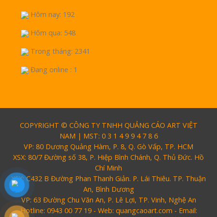
Hôm nay: 192
Hôm qua: 548
Trong tháng: 2341
Đang online : 1
COPYRIGHT © CÔNG TY TNHH QUẢNG CÁO ART VIỆT
NAM | MST: 0 3 1 4 9 9 4 7 8 6
VP: 80 Dương Quảng Hàm, P. 8, Q. Gò Vấp, TP. HCM
XSX: 80/7 Đường số 38, P. Hiệp Bình Chánh, Q. Thủ Đức. Hồ
Chí Minh
XSX: C432 B Đường Phan Thanh Giản. P. Lái Thiêu. TP. Thuận
An, Bình Dương
VP: 63 Đường Chu Văn An, P. Lê Lợi, TP. Vinh, Nghệ An
Hotline: 0943 00 77 19 - Web: quangcaoart.com - Email: