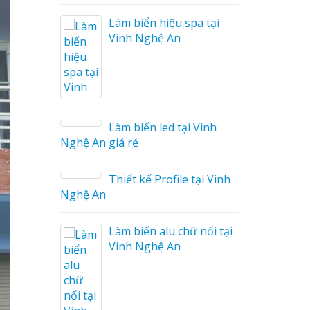
Làm biển hiệu spa tại
Vinh Nghệ An
áo
Làm biển led tại Vinh
Nghệ An giá rẻ
Thiết kế Profile tại Vinh
ệu
Nghệ An
g Hiệu
Làm biển alu chữ nổi tại
Giá Rẻ
Vinh Nghệ An
ả
ng Cáo