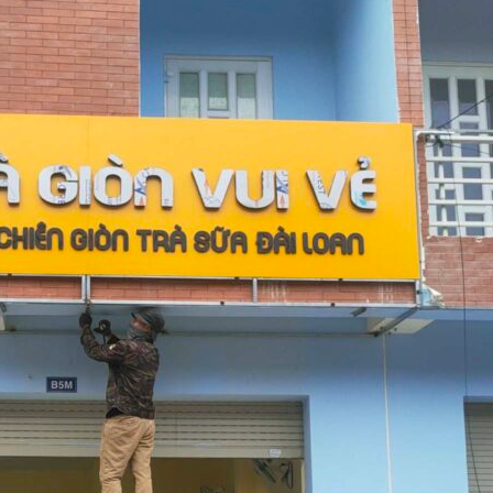
Thiết kế Profile tại
g Hiệu
Vinh Nghệ An
hương
Làm biển quảng c
Làm biển alu chữ nổi
Nghệ An giá rẻ
tại Vinh Nghệ An
 Vẫy Giá
Hiệu
 Quảng
Thi Công Bảng Hi
Thiết kế hồ sơ năng
Nghệ An Nâng Tầm Thươn
y Chữ
lực tại Vinh Nghệ An
ệ An
Làm Biển Led Vẫy 
uyên
Làm biển hiệu quán
Tại Vinh Giải Pháp Hiệu Qu
cà phê tại Vinh Nghệ
An
Làm Hộp Đèn Quả
Tại Vinh Giá Rẻ