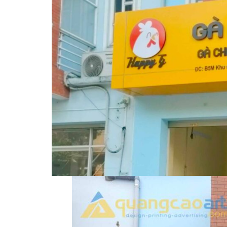
Làm bảng hiệu gỗ tại
Nghệ An
Làm biển hiệ
tóc Thuận An
Sửa chữa biển quảng cáo
Thi công biể
Nghệ An uy tín
cáo Vinh
Làm bảng hiệu gỗ
homestay chất lượng
Làm biển quả
Làm biển hiệu chữ inox
Nghệ An giá 
tại Vinh Nghệ An
Công ty quảng cáo tại
Vinh Nghệ An