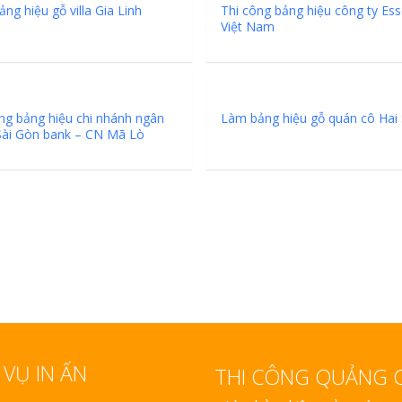
 Nhìn
ng hiệu gỗ villa Gia Linh
Thi công bảng hiệu công ty Es
Làm bảng hiệu gỗ tại
Việt Nam
Nha Trang
ng bảng hiệu chi nhánh ngân
Làm bảng hiệu gỗ quán cô Hai
Bảng Hiệu Salon 
Sài Gòn bank – CN Mã Lò
Vinh Thu Hút Mọi Ánh Nhì