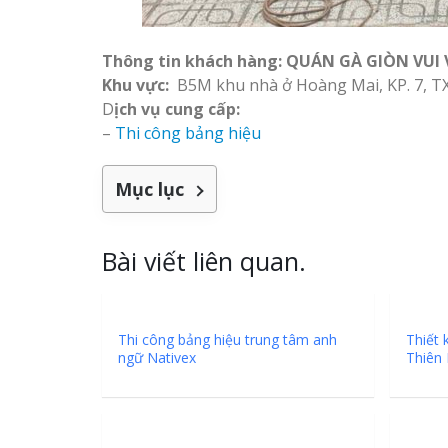
Thông tin khách hàng: QUÁN GÀ GIÒN VUI 
Khu vực:
B5M khu nhà ở Hoàng Mai, KP. 7, TX
D
ịch vụ cung cấp:
–
Thi công bảng hiệu
Mẫu biển hiệu gỗ vintage
Làm Bảng Hi
ấn tượng
Thuốc Nghệ An Chuẩn
Mục lục
Làm Hộp Đèn
Mỏng Nghệ 
Bài viết liên quan.
Hút
Làm biển gỗ tại Ninh
Binh đẹp giá rẻ
Thi công bảng hiệu trung tâm anh
Thiết 
ngữ Nativex
Thiên
Làm biển gỗ tại Hà Giang
đẹp giá rẻ
Bảng Hiệu Sa