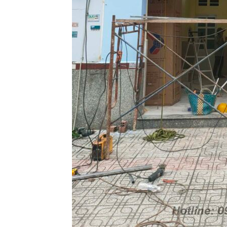
Thiết kế hồ sơ năng lực
Làm Biển Côn
tại Vinh Nghệ An
Mica Tại Vinh Lấy Nga
Làm biển hiệu quán cà
Làm biển quả
phê tại Vinh Nghệ An
tại Vinh Nghệ An
Làm Biển Hiệ
Nam Đàn Uy Tín Giá X
Làm Biển Qu
Mỹ Phẩm Vinh Thu Hú
Làm biển hiệu tại Vinh
Hàng
Nghệ An
Top 10 Mẫu 
Mẫu biển quán cà phê
Hiệu Shop Q
bằng gỗ đẹp
Nghệ An Đẹp