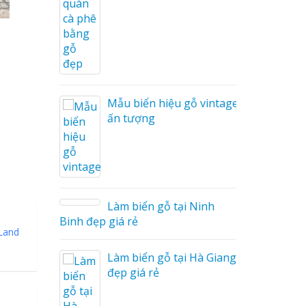
Cáo Mỹ
Hàng
 Hiệu
hệ An
Mẫu biển hiệu gỗ vintage
ấn tượng
Làm biển gỗ tại Ninh
hà
Binh đẹp giá rẻ
Land
Làm biển gỗ tại Hà Giang
u Mỏng
đẹp giá rẻ