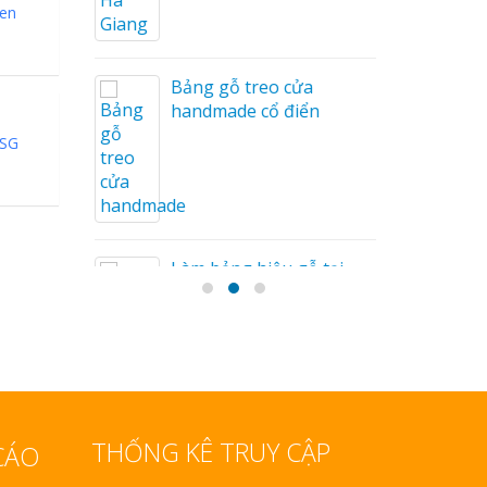
sen
Bảng gỗ treo cửa
handmade cổ điển
 SG
Tóc
n
Làm bảng hiệu gỗ tại
Nha Trang