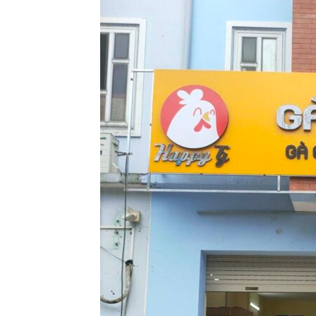
Làm biển hiệu spa tại
Thi Công Bản
Vinh Nghệ An
Nghệ An Nâng Tầm T
Hiệu
Làm Biển Led
Rẻ Tại Vinh Giải Pháp 
Quả
Làm biển led tại Vinh
Nghệ An giá rẻ
Làm Hộp Đèn
Cáo Tại Vinh Giá Rẻ
Thiết kế Profile tại Vinh
Nghệ An
Biển Led Chạ
Ma Trận Ngh
Làm biển alu chữ nổi tại
Thi Công Ch
Vinh Nghệ An
Nghiệp