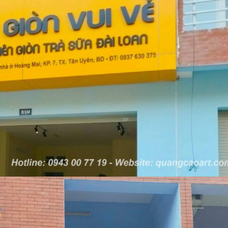
Làm bảng hiệu gỗ tại
u salon
Biên Hòa
Thi công biển quả
Làm biển hiệu chữ
Thuận An Bình D
inox tại Vinh Nghệ An
n quảng
Công ty quảng cáo
tại Vinh Nghệ An
Làm bảng hiệu gỗ tại
Nghệ An
Làm biển hiệu spa tại
Vinh Nghệ An
Làm biển hiệu sal
ng cáo
Thuận An
rẻ
Thi công biển quả
Vinh
Làm bảng hiệu gỗ
Làm biển led tại Vinh
homestay chất lượng
Nghệ An giá rẻ