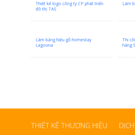
Vinh Thu Hút Mọi Ánh
Thiết kế logo công ty CP phát triển
Làm bả
đô thị TAS
Bảng gỗ treo cửa
handmade cổ điển
Làm bảng hiệu gỗ homestay
Thi cô
Lagoona
hàng 
Làm bảng hiệu gỗ tại
Nha Trang