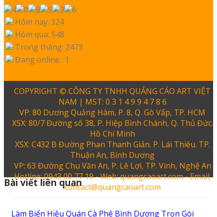
Hôm nay: 324
Hôm qua: 548
Trong tháng: 2473
Đang online : 1
COPYRIGHT © CÔNG TY TNHH QUẢNG CÁO ART VIỆT
NAM | MST: 0 3 1 4 9 9 4 7 8 6
VP: 80 Dương Quảng Hàm, P. 8, Q. Gò Vấp, TP. HCM
XSX: 80/7 Đường số 38, P. Hiệp Bình Chánh, Q. Thủ Đức.
Hồ Chí Minh
XSX: C432 B Đường Phan Thanh Giản. P. Lái Thiêu. TP.
Thuận An, Bình Dương
VP: 63 Đường Chu Văn An, P. Lê Lợi, TP. Vinh, Nghệ An
Hotline: 0943 00 77 19 - Web: quangcaoart.com - Email:
Bài viết liên quan
contact@quangcaoart.com
Làm Biển Hiệu Quán Cà Phê Bình Dương Trọn Gói