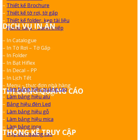
–
Thiết kế Brochure
–
Thiết kế tờ rơi, tờ gấp
–
Thiết kế folder, kẹp tài liệu
DỊCH VỤ IN ẤN
–
Name card – Danh thiếp
– In Catalogue
– In Tờ Rơi – Tờ Gấp
– In Folder
– In Bạt Hiflex
– In Decal – PP
– In Lịch Tết
– Menu – thực đơn nhà hàng
–
Làm bảng hiệu quảng cáo
THI CÔNG QUẢNG CÁO
– In bao đũa – muỗng.
–
Làm bảng hiệu alu
–
Bảng hiệu đèn Led
–
Làm bảng hiệu gỗ
–
Làm bảng hiệu mica
–
Làm bảng inox
THỐNG KÊ TRUY CẬP
–
Hộp đèn quảng cáo