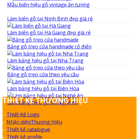
Mẫu biển hiệu gỗ vintage ấn tượng
Làm biển gỗ tại Ninh Binh đẹp giá rẻ
Làm biển gỗ tại Hà Giang đẹp giá rẻ
Bảng gỗ treo cửa handmade cổ điển
Làm bảng hiệu gỗ tại Nha Trang
Bảng gỗ treo cửa theo yêu cầu
Làm bảng hiệu gỗ tại Biên Hòa
THIẾT KẾ THƯƠNG HIỆU
Làm bảng hiệu gỗ tại Nghệ An
–
Thiết Kế Logo
–
Nhận diệnThương Hiệu
–
Thiết kế catalogue
–
Thiết kế profile