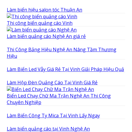
Làm biển hiệu salon tóc Thuận An
Thi công biển quảng cáo Vinh
Làm biển quảng cáo Nghệ An giá rẻ
Thi Công Bảng Hiệu Nghệ An Nâng Tầm Thương
Hiệu
Làm Biển Led Vẫy Giá Rẻ Tại Vinh Giải Pháp Hiệu Quả
Làm Hộp Đèn Quảng Cáo Tại Vinh Giá Rẻ
Biển Led Chạy Chữ Ma Trận Nghệ An Thi Công
Chuyên Nghiệp
Làm Biển Công Ty Mica Tại Vinh Lấy Ngay
Làm biển quảng cáo tại Vinh Nghệ An