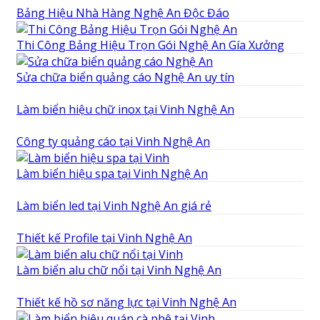
Bảng Hiệu Nhà Hàng Nghệ An Độc Đáo
Thi Công Bảng Hiệu Trọn Gói Nghệ An Gía Xưởng
Sửa chữa biển quảng cáo Nghệ An uy tín
Làm biển hiệu chữ inox tại Vinh Nghệ An
Công ty quảng cáo tại Vinh Nghệ An
Làm biển hiệu spa tại Vinh Nghệ An
Làm biển led tại Vinh Nghệ An giá rẻ
Thiết kế Profile tại Vinh Nghệ An
Làm biển alu chữ nổi tại Vinh Nghệ An
Thiết kế hồ sơ năng lực tại Vinh Nghệ An