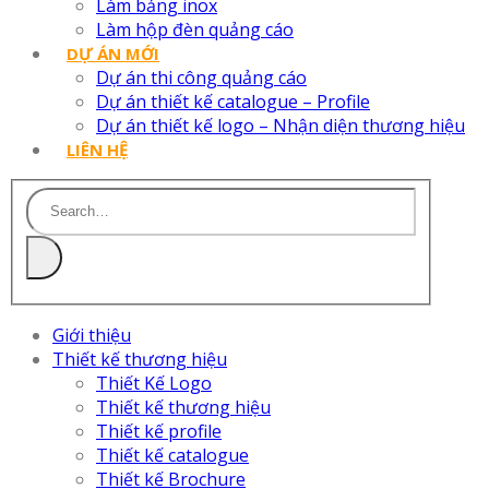
Làm bảng inox
Làm hộp đèn quảng cáo
DỰ ÁN MỚI
Dự án thi công quảng cáo
Dự án thiết kế catalogue – Profile
Dự án thiết kế logo – Nhận diện thương hiệu
LIÊN HỆ
Giới thiệu
Thiết kế thương hiệu
Thiết Kế Logo
Thiết kế thương hiệu
Thiết kế profile
Thiết kế catalogue
Thiết kế Brochure