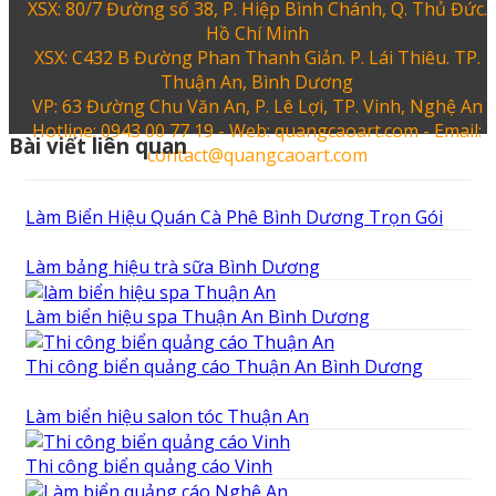
XSX: 80/7 Đường số 38, P. Hiệp Bình Chánh, Q. Thủ Đức.
Hồ Chí Minh
XSX: C432 B Đường Phan Thanh Giản. P. Lái Thiêu. TP.
Thuận An, Bình Dương
VP: 63 Đường Chu Văn An, P. Lê Lợi, TP. Vinh, Nghệ An
Hotline: 0943 00 77 19 - Web: quangcaoart.com - Email:
Bài viết liên quan
contact@quangcaoart.com
Làm Biển Hiệu Quán Cà Phê Bình Dương Trọn Gói
Làm bảng hiệu trà sữa Bình Dương
Làm biển hiệu spa Thuận An Bình Dương
Thi công biển quảng cáo Thuận An Bình Dương
Làm biển hiệu salon tóc Thuận An
Thi công biển quảng cáo Vinh