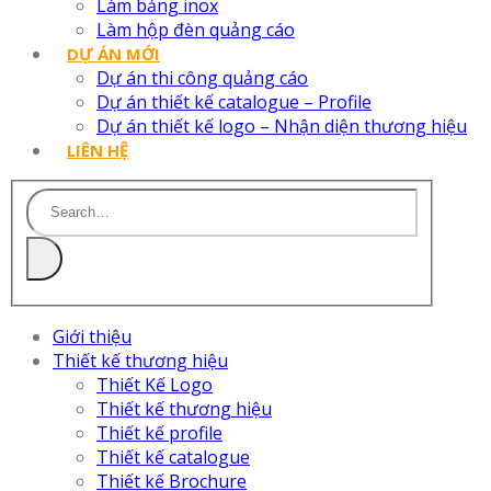
Làm bảng inox
Làm hộp đèn quảng cáo
DỰ ÁN MỚI
Dự án thi công quảng cáo
Dự án thiết kế catalogue – Profile
Dự án thiết kế logo – Nhận diện thương hiệu
LIÊN HỆ
Giới thiệu
Thiết kế thương hiệu
Thiết Kế Logo
Thiết kế thương hiệu
Thiết kế profile
Thiết kế catalogue
Thiết kế Brochure