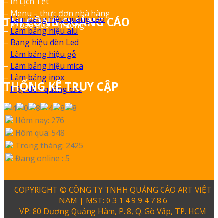
– In Lịch Tết
– Menu – thực đơn nhà hàng
–
Làm bảng hiệu quảng cáo
THI CÔNG QUẢNG CÁO
– In bao đũa – muỗng.
–
Làm bảng hiệu alu
–
Bảng hiệu đèn Led
–
Làm bảng hiệu gỗ
–
Làm bảng hiệu mica
–
Làm bảng inox
THỐNG KÊ TRUY CẬP
–
Hộp đèn quảng cáo
Hôm nay: 276
Hôm qua: 548
Trong tháng: 2425
Đang online : 5
COPYRIGHT © CÔNG TY TNHH QUẢNG CÁO ART VIỆT
NAM | MST: 0 3 1 4 9 9 4 7 8 6
VP: 80 Dương Quảng Hàm, P. 8, Q. Gò Vấp, TP. HCM