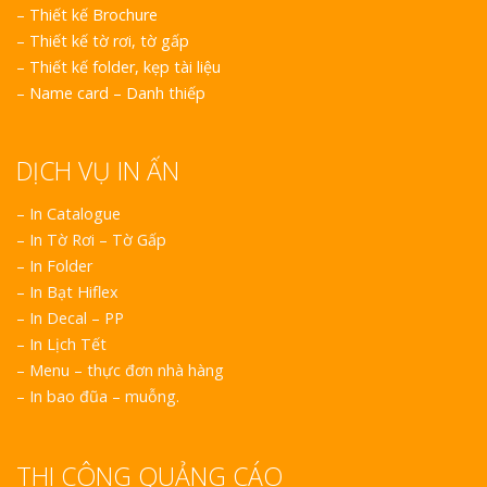
–
Thiết kế Brochure
–
Thiết kế tờ rơi, tờ gấp
–
Thiết kế folder, kẹp tài liệu
–
Name card – Danh thiếp
DỊCH VỤ IN ẤN
– In Catalogue
– In Tờ Rơi – Tờ Gấp
– In Folder
– In Bạt Hiflex
– In Decal – PP
– In Lịch Tết
– Menu – thực đơn nhà hàng
– In bao đũa – muỗng.
THI CÔNG QUẢNG CÁO