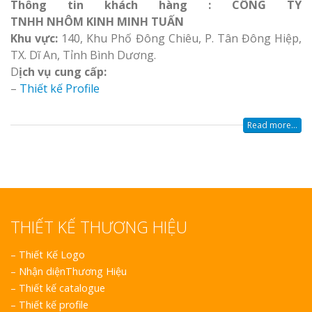
Thông tin khách hàng : CÔNG TY
TNHH NHÔM KINH MINH TUẤN
Khu vực:
140, Khu Phố Đông Chiêu, P. Tân Đông Hiệp,
TX. Dĩ An, Tỉnh Bình Dương.
D
ịch vụ cung cấp:
–
Thiết kế Profile
Read more...
THIẾT KẾ THƯƠNG HIỆU
–
Thiết Kế Logo
–
Nhận diệnThương Hiệu
–
Thiết kế catalogue
–
Thiết kế profile