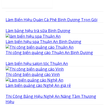
Bài viết liên quan
Làm Biển Hiệu Quán Cà Phê Bình Dương Trọn Gói
Làm bảng hiệu trà sữa Bình Dương
Làm biển hiệu spa Thuận An Bình Dương
Thi công biển quảng cáo Thuận An Bình Dương
Làm biển hiệu salon tóc Thuận An
Thi công biển quảng cáo Vinh
Làm biển quảng cáo Nghệ An giá rẻ
Thi Công Bảng Hiệu Nghệ An Nâng Tầm Thương
Hiệu