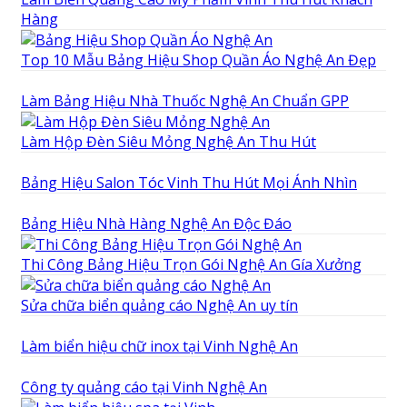
Hàng
Top 10 Mẫu Bảng Hiệu Shop Quần Áo Nghệ An Đẹp
Làm Bảng Hiệu Nhà Thuốc Nghệ An Chuẩn GPP
Làm Hộp Đèn Siêu Mỏng Nghệ An Thu Hút
Bảng Hiệu Salon Tóc Vinh Thu Hút Mọi Ánh Nhìn
Bảng Hiệu Nhà Hàng Nghệ An Độc Đáo
Thi Công Bảng Hiệu Trọn Gói Nghệ An Gía Xưởng
Sửa chữa biển quảng cáo Nghệ An uy tín
Làm biển hiệu chữ inox tại Vinh Nghệ An
Công ty quảng cáo tại Vinh Nghệ An