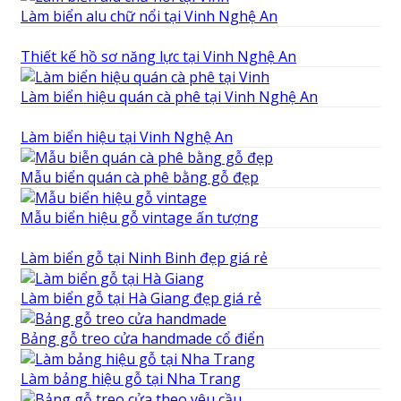
Làm biển alu chữ nổi tại Vinh Nghệ An
Thiết kế hồ sơ năng lực tại Vinh Nghệ An
Làm biển hiệu quán cà phê tại Vinh Nghệ An
Làm biển hiệu tại Vinh Nghệ An
Mẫu biển quán cà phê bằng gỗ đẹp
Mẫu biển hiệu gỗ vintage ấn tượng
Làm biển gỗ tại Ninh Binh đẹp giá rẻ
Làm biển gỗ tại Hà Giang đẹp giá rẻ
Bảng gỗ treo cửa handmade cổ điển
Làm bảng hiệu gỗ tại Nha Trang