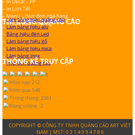
– In Decal – PP
– In Lịch Tết
– Menu – thực đơn nhà hàng
–
Làm bảng hiệu quảng cáo
THI CÔNG QUẢNG CÁO
– In bao đũa – muỗng.
–
Làm bảng hiệu alu
–
Bảng hiệu đèn Led
–
Làm bảng hiệu gỗ
–
Làm bảng hiệu mica
–
Làm bảng inox
THỐNG KÊ TRUY CẬP
–
Hộp đèn quảng cáo
Hôm nay: 212
Hôm qua: 548
Trong tháng: 2361
Đang online : 2
COPYRIGHT © CÔNG TY TNHH QUẢNG CÁO ART VIỆT
NAM | MST: 0 3 1 4 9 9 4 7 8 6