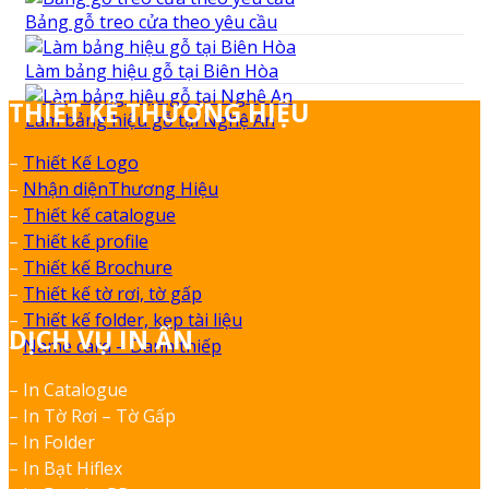
Bảng gỗ treo cửa theo yêu cầu
Làm bảng hiệu gỗ tại Biên Hòa
THIẾT KẾ THƯƠNG HIỆU
Làm bảng hiệu gỗ tại Nghệ An
–
Thiết Kế Logo
–
Nhận diệnThương Hiệu
–
Thiết kế catalogue
–
Thiết kế profile
–
Thiết kế Brochure
–
Thiết kế tờ rơi, tờ gấp
–
Thiết kế folder, kẹp tài liệu
DỊCH VỤ IN ẤN
–
Name card – Danh thiếp
– In Catalogue
– In Tờ Rơi – Tờ Gấp
– In Folder
– In Bạt Hiflex