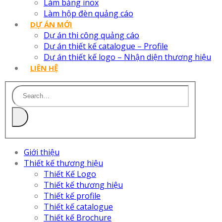
Làm bảng inox
Làm hộp đèn quảng cáo
DỰ ÁN MỚI
Dự án thi công quảng cáo
Dự án thiết kế catalogue – Profile
Dự án thiết kế logo – Nhận diện thương hiệu
LIÊN HỆ
Giới thiệu
Thiết kế thương hiệu
Thiết Kế Logo
Thiết kế thương hiệu
Thiết kế profile
Thiết kế catalogue
Thiết kế Brochure