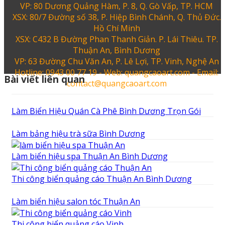
VP: 80 Dương Quảng Hàm, P. 8, Q. Gò Vấp, TP. HCM
XSX: 80/7 Đường số 38, P. Hiệp Bình Chánh, Q. Thủ Đức.
Hồ Chí Minh
XSX: C432 B Đường Phan Thanh Giản. P. Lái Thiêu. TP.
Thuận An, Bình Dương
VP: 63 Đường Chu Văn An, P. Lê Lợi, TP. Vinh, Nghệ An
Hotline: 0943 00 77 19 - Web: quangcaoart.com - Email:
Bài viết liên quan
contact@quangcaoart.com
Làm Biển Hiệu Quán Cà Phê Bình Dương Trọn Gói
Làm bảng hiệu trà sữa Bình Dương
Làm biển hiệu spa Thuận An Bình Dương
Thi công biển quảng cáo Thuận An Bình Dương
Làm biển hiệu salon tóc Thuận An
Thi công biển quảng cáo Vinh