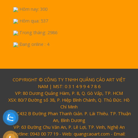
Hôm nay: 300
Hôm qua: 537
Trong tháng: 2986
Đang online : 4
COPYRIGHT © CÔNG TY TNHH QUẢNG CÁO ART VIỆT
NAM | MST: 0 3 1 4 9 9 4 7 8 6
VP: 80 Dương Quảng Hàm, P. 8, Q. Gò Vấp, TP. HCM
XSX: 80/7 Đường số 38, P. Hiệp Bình Chánh, Q. Thủ Đức. Hồ
Chí Minh
XSX: C432 B Đường Phan Thanh Giản. P. Lái Thiêu. TP. Thuận
An, Bình Dương
VP: 63 Đường Chu Văn An, P. Lê Lợi, TP. Vinh, Nghệ An
Hotline: 0943 00 77 19 - Web: quangcaoart.com - Email: