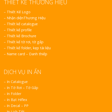
THIẾT KẾ THƯƠNG HIỆU
–
Thiết Kế Logo
–
Nhận diệnThương Hiệu
–
Thiết kế catalogue
–
Thiết kế profile
–
Thiết kế Brochure
–
Thiết kế tờ rơi, tờ gấp
–
Thiết kế folder, kẹp tài liệu
–
Name card – Danh thiếp
DỊCH VỤ IN ẤN
– In Catalogue
– In Tờ Rơi – Tờ Gấp
– In Folder
– In Bạt Hiflex
– In Decal – PP
– In Lịch Tết