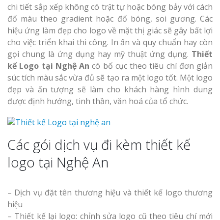
chi tiết sắp xếp không có trật tự hoặc bóng bảy với cách
đổ màu theo gradient hoặc đổ bóng, soi gương. Các
hiệu ứng làm đẹp cho logo về mặt thị giác sẽ gây bất lợi
cho việc triển khai thi công. In ấn và quy chuẩn hay còn
gọi chung là ứng dụng hay mỹ thuật ứng dụng.
Thiết
kế Logo tại Nghệ An
có bố cục theo tiêu chí đơn giản
Làm Biển Côn
súc tích màu sắc vừa đủ sẽ tạo ra một logo tốt. Một logo
Mica Tại Vinh Lấy Nga
đẹp và ấn tượng sẽ làm cho khách hàng hình dung
được định hướng, tinh thần, văn hoá của tổ chức.
Làm biển quả
tại Vinh Nghệ An
Các gói dịch vụ đi kèm thiết kế
Làm Biển Hiệ
Nam Đàn Uy Tín Giá X
logo tại Nghệ An
Làm Biển Qu
– Dịch vụ đặt tên thương hiệu và thiết kế logo thương
Mỹ Phẩm Vinh Thu Hú
hiệu
Hàng
– Thiết kế lại logo: chỉnh sửa logo cũ theo tiêu chí mới