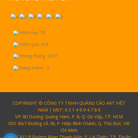
Hôm nay: 78
Hôm qua: 319
Trong tháng: 3477
Đang online : 5
COPYRIGHT © CÔNG TY TNHH QUẢNG CÁO ART VIỆT
NAM | MST: 0 3 1 4 9 9 4 7 8 6
VP: 80 Dương Quảng Hàm, P. 8, Q. Gò Vấp, TP. HCM
XSX: 80/7 Đường số 38, P. Hiệp Bình Chánh, Q. Thủ Đức. Hồ
Chí Minh
XSX: C432 B Đường Phan Thanh Giản. P. Lái Thiêu. TP. Thuận