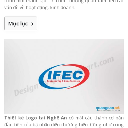
trình mới thành lập. Tổ chức thường quan tâm đến các
Làm bảng hiệu gỗ tại
Biên Hòa
vấn đề về hoạt động, kinh doanh.
Mục lục
Làm biển hiệ
tóc Thuận An
Làm bảng hiệu gỗ tại
Nghệ An
Thi công biể
cáo Vinh
Làm biển quả
Nghệ An giá 
Thiết kế Logo tại Nghệ An
có một cấu thành cơ bản
đầu tiên của bộ nhận diện thương hiệu. Cũng như công