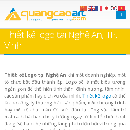
Làm bảng hiệu gỗ tại
Làm Biển Hiệ
Nha Trang
Cà Phê Bình Dương Tr
Thiết kế logo tại Nghệ An, TP.
Làm bảng hiệ
Vinh
sữa Bình Dương
Làm biển hiệ
Thuận An Bì
Bảng gỗ treo cửa
Thiết kế Logo tại Nghệ An
khi một doanh nghiệp, một
Dương
theo yêu cầu
tổ chức bắt đầu thành lập. Logo sẽ là một biểu tượng
ngắn gọn để thể hiện tinh thần, định hướng, tầm nhìn,
các sản phẩm hay dịch vụ của mình.
Thiết kế logo
có thể
là cho công ty thương hiệu sản phẩm, một chương trình
hay một tổ chức nào đó. Việc đầu tư công sức tâm trí
Thi công biể
một cách bài bản cho ý tưởng ngay từ khi tổ chức hoạt
cáo Thuận An
động. Sẽ hạn chế những lãng phí to lớn bởi vì trong quá
Dương