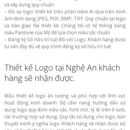
và xây dựng quy chuẩn
Top 10 Mẫu 
– Đồ lại logo: thiết kế trên phần mềm Ai dựa trên hình
Hiệu Shop Q
ảnh định dạng JPEG, PDF, BMP, TIFF. Quy chuẩn lại logo
Nghệ An Đẹp
và bàn giao file thiết kê. Chúng tôi có hệ thống bảng
màu Pantone của Mỹ để lựa chọn màu sắc chuẩn
– Đăng ký Sở hữu trí tuệ đối với Logo. Khách hàng được
tư vấn đầy đủ về quy trình đăng ký sở hữu trí tuệ
Thiết kế Logo tại Nghệ An khách
Làm Bảng Hi
Thuốc Nghệ An Chuẩn
hàng sẽ nhận được.
Làm Hộp Đèn
Mỏng Nghệ 
Mẫu thiết kế logo ấn tượng và phù hợp với lĩnh vực
Hút
hoạt động kinh doanh. Bộ cẩm nang hướng dẫn sử
dụng logo quy định mầu sắc, font chữ, tỷ lệ trên ô lưới,
các trường hợp sử dụng. Quy tắc sử dụng cho logo, bản
thuyết minh ý nghĩa logo. Khách hàng sẽ nhận được bộ