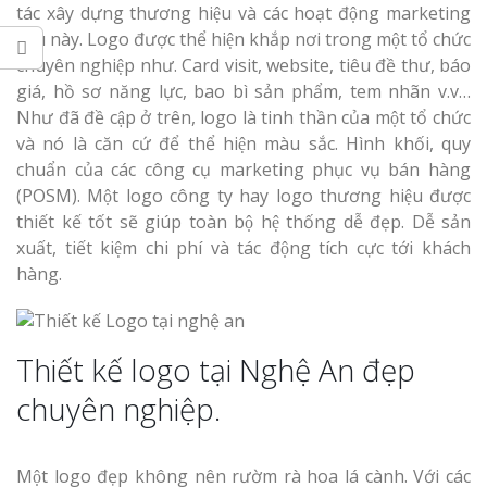
tác xây dựng thương hiệu và các hoạt động marketing
sau này. Logo được thể hiện khắp nơi trong một tổ chức
chuyên nghiệp như. Card visit, website, tiêu đề thư, báo
giá, hồ sơ năng lực, bao bì sản phẩm, tem nhãn v.v…
Như đã đề cập ở trên, logo là tinh thần của một tổ chức
Thi Công Bản
Nghệ An Nâng Tầm T
và nó là căn cứ để thể hiện màu sắc. Hình khối, quy
Hiệu
chuẩn của các công cụ marketing phục vụ bán hàng
(POSM). Một logo công ty hay logo thương hiệu được
thiết kế tốt sẽ giúp toàn bộ hệ thống dễ đẹp. Dễ sản
Làm Biển Led
xuất, tiết kiệm chi phí và tác động tích cực tới khách
Rẻ Tại Vinh Giải Pháp 
Quả
hàng.
Làm Hộp Đèn
Cáo Tại Vinh Giá Rẻ
Thiết kế logo tại Nghệ An đẹp
chuyên nghiệp.
Biển Led Chạ
Ma Trận Ngh
Thi Công Ch
Một logo đẹp không nên rườm rà hoa lá cành. Với các
Nghiệp