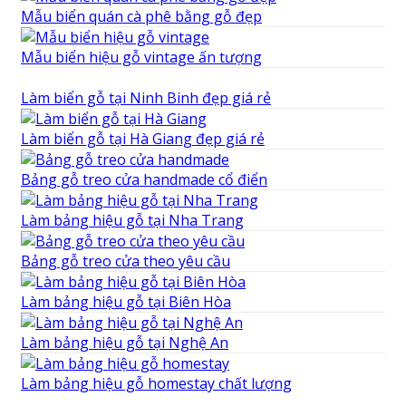
Mẫu biển quán cà phê bằng gỗ đẹp
Mẫu biển hiệu gỗ vintage ấn tượng
Làm biển gỗ tại Ninh Binh đẹp giá rẻ
Làm biển gỗ tại Hà Giang đẹp giá rẻ
Bảng gỗ treo cửa handmade cổ điển
Làm bảng hiệu gỗ tại Nha Trang
Bảng gỗ treo cửa theo yêu cầu
Làm bảng hiệu gỗ tại Biên Hòa
Làm bảng hiệu gỗ tại Nghệ An
Làm bảng hiệu gỗ homestay chất lượng