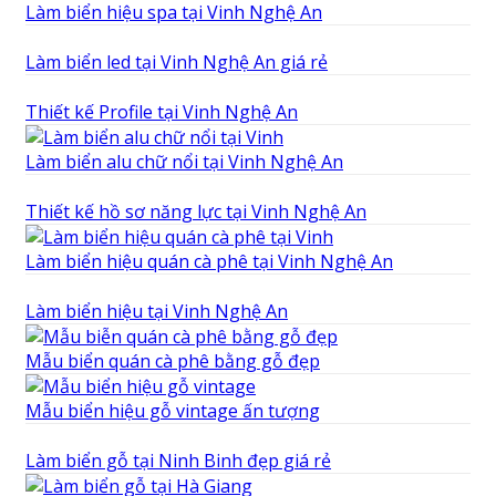
Làm biển hiệu spa tại Vinh Nghệ An
Làm biển led tại Vinh Nghệ An giá rẻ
Thiết kế Profile tại Vinh Nghệ An
Làm biển alu chữ nổi tại Vinh Nghệ An
Thiết kế hồ sơ năng lực tại Vinh Nghệ An
Làm biển hiệu quán cà phê tại Vinh Nghệ An
Làm biển hiệu tại Vinh Nghệ An
Mẫu biển quán cà phê bằng gỗ đẹp
Mẫu biển hiệu gỗ vintage ấn tượng
Làm biển gỗ tại Ninh Binh đẹp giá rẻ