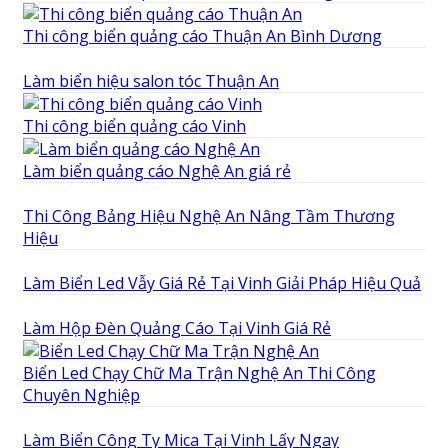
Thi công biển quảng cáo Thuận An Bình Dương
Làm biển hiệu salon tóc Thuận An
Thi công biển quảng cáo Vinh
Làm biển quảng cáo Nghệ An giá rẻ
Thi Công Bảng Hiệu Nghệ An Nâng Tầm Thương
Hiệu
Làm Biển Led Vẫy Giá Rẻ Tại Vinh Giải Pháp Hiệu Quả
Làm Hộp Đèn Quảng Cáo Tại Vinh Giá Rẻ
Biển Led Chạy Chữ Ma Trận Nghệ An Thi Công
Chuyên Nghiệp
Làm Biển Công Ty Mica Tại Vinh Lấy Ngay