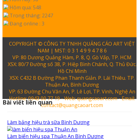
Hôm qua: 548
Trong tháng: 2247
Đang online : 3
COPYRIGHT © CÔNG TY TNHH QUẢNG CÁO ART VIỆT
NAM | MST: 0 3 1 4 9 9 4 7 8 6
VP: 80 Dương Quảng Hàm, P. 8, Q. Gò Vấp, TP. HCM
XSX: 80/7 Đường số 38, P. Hiệp Bình Chánh, Q. Thủ Đức.
Hồ Chí Minh
XSX: C432 B Đường Phan Thanh Giản. P. Lái Thiêu. TP.
Thuận An, Bình Dương
VP: 63 Đường Chu Văn An, P. Lê Lợi, TP. Vinh, Nghệ An
Hotline: 0943 00 77 19 - Web: quangcaoart.com - Email:
Bài viết liên quan
contact@quangcaoart.com
Làm bảng hiệu trà sữa Bình Dương
Làm biển hiệu spa Thuận An Bình Dương