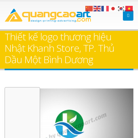
Thiết kế logo thương hiệu
Nhật Khanh Store, TP. Thủ
Dầu Một Bình Dương