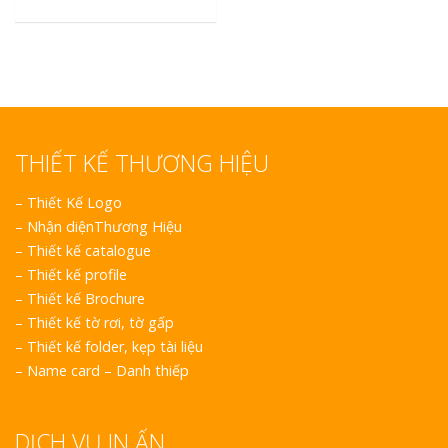
THIẾT KẾ THƯƠNG HIỆU
–
Thiết Kế Logo
–
Nhận diệnThương Hiệu
–
Thiết kế catalogue
–
Thiết kế profile
–
Thiết kế Brochure
–
Thiết kế tờ rơi, tờ gấp
–
Thiết kế folder, kẹp tài liệu
–
Name card – Danh thiếp
DỊCH VỤ IN ẤN