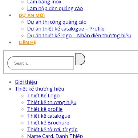
Làm bảng inox
Làm hộp đèn quảng cáo
DỰ ÁN MỚI
Dự án thi công quảng cáo
Dự án thiết kế catalogue – Profile
Dự án thiết kế logo – Nhận diện thương hiệu
LIÊN HỆ
Giới thiệu
Thiết kế thương hiệu
Thiết Kế Logo
Thiết kế thương hiệu
Thiết kế profile
Thiết kế catalogue
Thiết kế Brochure
Thiết kế tờ rơi, tờ gấp
Name Card, Danh Thiếp