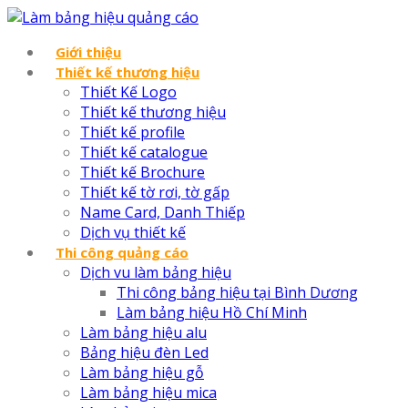
Giới thiệu
Thiết kế thương hiệu
Thiết Kế Logo
Thiết kế thương hiệu
Thiết kế profile
Thiết kế catalogue
Thiết kế Brochure
Thiết kế tờ rơi, tờ gấp
Name Card, Danh Thiếp
Dịch vụ thiết kế
Thi công quảng cáo
Dịch vu làm bảng hiệu
Thi công bảng hiệu tại Bình Dương
Làm bảng hiệu Hồ Chí Minh
Làm bảng hiệu alu
Bảng hiệu đèn Led
Làm bảng hiệu gỗ
Làm bảng hiệu mica