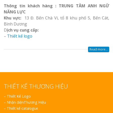
Thông tin khách hàng : TRUNG TÂM ANH NGỮ
NĂNG LỰC
Khu vực:
13 Đ. Bến Chà Vi, tổ 8 khu phố 5, Bến Cát,
Bình Dương
D
ịch vụ cung cấp:
–
Thiết kế logo
Read more...
THIẾT KẾ THƯƠNG HIỆU
–
Thiết Kế Logo
–
Nhận diệnThương Hiệu
–
Thiết kế catalogue