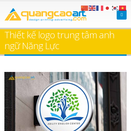
Thiết kế logo trung tâm anh
ngữ Năng Lực