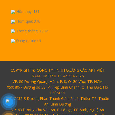
Hôm nay: 131
Hôm qua: 376
Trong tháng: 1732
Đang online : 3
COPYRIGHT © CÔNG TY TNHH QUẢNG CÁO ART VIỆT
NAM | MST: 0 3 1 4 9 9 4 7 8 6
VP: 80 Dương Quảng Hàm, P. 8, Q. Gò Vấp, TP. HCM
XSX: 80/7 Đường số 38, P. Hiệp Bình Chánh, Q. Thủ Đức. Hồ
Chí Minh
XSX: C432 B Đường Phan Thanh Giản. P. Lái Thiêu. TP. Thuận
An, Bình Dương
VP: 63 Đường Chu Văn An, P. Lê Lợi, TP. Vinh, Nghệ An