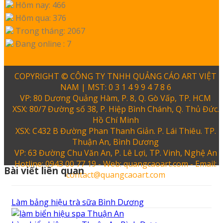
Hôm nay: 466
Hôm qua: 376
Trong tháng: 2067
Đang online : 7
COPYRIGHT © CÔNG TY TNHH QUẢNG CÁO ART VIỆT
NAM | MST: 0 3 1 4 9 9 4 7 8 6
VP: 80 Dương Quảng Hàm, P. 8, Q. Gò Vấp, TP. HCM
XSX: 80/7 Đường số 38, P. Hiệp Bình Chánh, Q. Thủ Đức.
Hồ Chí Minh
XSX: C432 B Đường Phan Thanh Giản. P. Lái Thiêu. TP.
Thuận An, Bình Dương
VP: 63 Đường Chu Văn An, P. Lê Lợi, TP. Vinh, Nghệ An
Hotline: 0943 00 77 19 - Web: quangcaoart.com - Email:
Bài viết liên quan
contact@quangcaoart.com
Làm bảng hiệu trà sữa Bình Dương