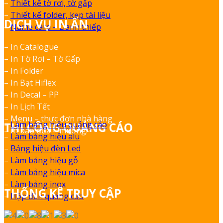
–
Thiết kế tờ rơi, tờ gấp
–
Thiết kế folder, kẹp tài liệu
DỊCH VỤ IN ẤN
–
Name card – Danh thiếp
– In Catalogue
– In Tờ Rơi – Tờ Gấp
– In Folder
– In Bạt Hiflex
– In Decal – PP
– In Lịch Tết
– Menu – thực đơn nhà hàng
–
Làm bảng hiệu quảng cáo
THI CÔNG QUẢNG CÁO
– In bao đũa – muỗng.
–
Làm bảng hiệu alu
–
Bảng hiệu đèn Led
–
Làm bảng hiệu gỗ
–
Làm bảng hiệu mica
–
Làm bảng inox
THỐNG KÊ TRUY CẬP
–
Hộp đèn quảng cáo