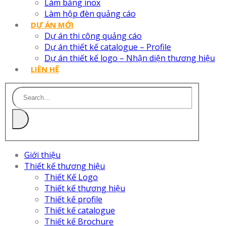
Làm bảng inox
Làm hộp đèn quảng cáo
DỰ ÁN MỚI
Dự án thi công quảng cáo
Dự án thiết kế catalogue – Profile
Dự án thiết kế logo – Nhận diện thương hiệu
LIÊN HỆ
Giới thiệu
Thiết kế thương hiệu
Thiết Kế Logo
Thiết kế thương hiệu
Thiết kế profile
Thiết kế catalogue
Thiết kế Brochure