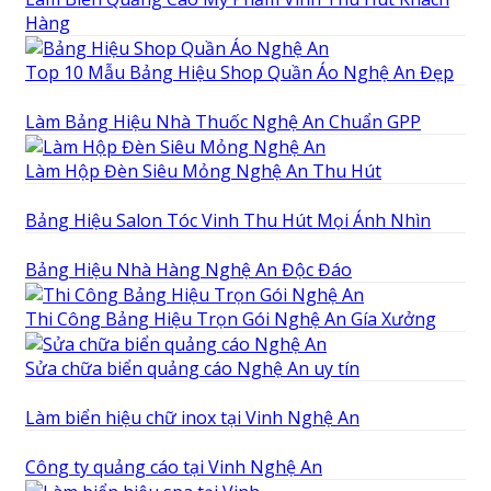
Hàng
Top 10 Mẫu Bảng Hiệu Shop Quần Áo Nghệ An Đẹp
Làm Bảng Hiệu Nhà Thuốc Nghệ An Chuẩn GPP
Làm Hộp Đèn Siêu Mỏng Nghệ An Thu Hút
Bảng Hiệu Salon Tóc Vinh Thu Hút Mọi Ánh Nhìn
Bảng Hiệu Nhà Hàng Nghệ An Độc Đáo
Thi Công Bảng Hiệu Trọn Gói Nghệ An Gía Xưởng
Sửa chữa biển quảng cáo Nghệ An uy tín
Làm biển hiệu chữ inox tại Vinh Nghệ An
Công ty quảng cáo tại Vinh Nghệ An