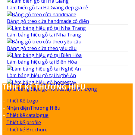
Làm biển gỗ tại Hà Giang đẹp giá rẻ
Bảng gỗ treo cửa handmade cổ điển
Làm bảng hiệu gỗ tại Nha Trang
Bảng gỗ treo cửa theo yêu cầu
Làm bảng hiệu gỗ tại Biên Hòa
Làm bảng hiệu gỗ tại Nghệ An
THIẾT KẾ THƯƠNG HIỆU
Làm bảng hiệu gỗ homestay chất lượng
–
Thiết Kế Logo
–
Nhận diệnThương Hiệu
–
Thiết kế catalogue
–
Thiết kế profile
–
Thiết kế Brochure