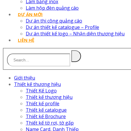
Làm bảng inox
Làm hộp đèn quảng cáo
DỰ ÁN MỚI
Dự án thi công quảng cáo
Dự án thiết kế catalogue – Profile
Dự án thiết kế logo – Nhận diện thương hiệu
LIÊN HỆ
Giới thiệu
Thiết kế thương hiệu
Thiết Kế Logo
Thiết kế thương hiệu
Thiết kế profile
Thiết kế catalogue
Thiết kế Brochure
Thiết kế tờ rơi, tờ gấp
Name Card, Danh Thiếp