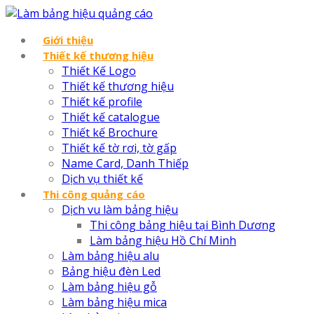
Giới thiệu
Thiết kế thương hiệu
Thiết Kế Logo
Thiết kế thương hiệu
Thiết kế profile
Thiết kế catalogue
Thiết kế Brochure
Thiết kế tờ rơi, tờ gấp
Name Card, Danh Thiếp
Dịch vụ thiết kế
Thi công quảng cáo
Dịch vu làm bảng hiệu
Thi công bảng hiệu tại Bình Dương
Làm bảng hiệu Hồ Chí Minh
Làm bảng hiệu alu
Bảng hiệu đèn Led
Làm bảng hiệu gỗ
Làm bảng hiệu mica