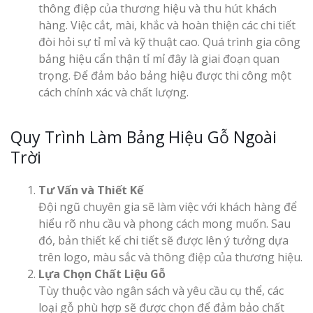
thông điệp của thương hiệu và thu hút khách
Top 10 Mẫu 
hàng. Việc cắt, mài, khắc và hoàn thiện các chi tiết
Hiệu Shop Q
đòi hỏi sự tỉ mỉ và kỹ thuật cao. Quá trình gia công
Nghệ An Đẹp
bảng hiệu cẩn thận tỉ mỉ đây là giai đoạn quan
trọng. Để đảm bảo bảng hiệu được thi công một
cách chính xác và chất lượng.
Quy Trình Làm Bảng Hiệu Gỗ Ngoài
Trời
Làm Bảng Hi
Thuốc Nghệ An Chuẩn
Tư Vấn và Thiết Kế
Đội ngũ chuyên gia sẽ làm việc với khách hàng để
Làm Hộp Đèn
hiểu rõ nhu cầu và phong cách mong muốn. Sau
Mỏng Nghệ 
đó, bản thiết kế chi tiết sẽ được lên ý tưởng dựa
Hút
trên logo, màu sắc và thông điệp của thương hiệu.
Lựa Chọn Chất Liệu Gỗ
Tùy thuộc vào ngân sách và yêu cầu cụ thể, các
loại gỗ phù hợp sẽ được chọn để đảm bảo chất