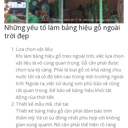
Những yếu tố làm bảng hiệu gỗ ngoài
trời đẹp
Làm Biển Côn
Mica Tại Vinh Lấy Nga
Lựa chọn vật liệu:
Khi làm bảng hiệu gỗ treo ngoài trời, việc lựa chọn
vật liệu là vô cùng quan trọng. Gỗ cần phải được
Làm biển quả
chọn lựa kỹ càng. Phải là loại gỗ có khả năng chịu
tại Vinh Nghệ An
nước tốt và có độ bền cao trong môi trường ngoài
trời. Ngoài ra, việc sử dụng sơn phủ bảo vệ cũng
Làm Biển Hiệ
rất quan trọng. Để bảo vệ bảng hiệu khỏi tác
Nam Đàn Uy Tín Giá X
động của thời tiết.
Thiết kế mẫu mã, chế tác
Làm Biển Qu
Thiết kế bảng hiệu gỗ cần phải đảm bảo tính
Mỹ Phẩm Vinh Thu Hú
thẩm mỹ. Và có sự đồng nhất phù hợp với không
Hàng
gian xung quanh. Nó cần phải thể hiện rõ ràng