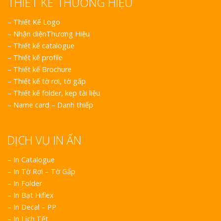
THIẾT KẾ THƯƠNG HIỆU
–
Thiết Kế Logo
–
Nhận diệnThương Hiệu
–
Thiết kế catalogue
–
Thiết kế profile
–
Thiết kế Brochure
–
Thiết kế tờ rơi, tờ gấp
–
Thiết kế folder, kẹp tài liệu
–
Name card – Danh thiếp
DỊCH VỤ IN ẤN
– In Catalogue
– In Tờ Rơi – Tờ Gấp
– In Folder
– In Bạt Hiflex
– In Decal – PP
– In Lịch Tết