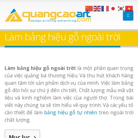
Làm bảng hiệu gỗ tại
Làm Biển Hiệ
Nha Trang
Cà Phê Bình Dương Tr
Làm bảng hiệu gỗ ngoài trời
Làm bảng hiệ
sữa Bình Dương
Làm biển hiệ
Làm bảng hiệu gỗ ngoài trời
là một phần quan trọng
Thuận An Bì
Bảng gỗ treo cửa
của việc quảng bá thương hiệu. Và thu hút khách hàng
Dương
theo yêu cầu
quan tâm tới sản phẩm dịch vụ của mình. Việc làm bảng
gỗ đòi hỏi sự chú ý đến chi tiết. Chất lượng mẫu mã vật
liệu và kinh nghiệm làm việc của người thợ. Trong bài
viết này chúng ta sẽ tìm hiểu về quy trình. Và các yếu tố
cần thiết để làm
bảng hiệu gỗ tự nhiên
treo ngoài trời
chất lượng.
Thi công biể
cáo Thuận An
Dương
Mục lục