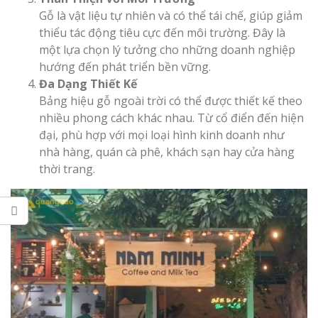
Gỗ là vật liệu tự nhiên và có thể tái chế, giúp giảm
thiểu tác động tiêu cực đến môi trường. Đây là
một lựa chọn lý tưởng cho những doanh nghiệp
hướng đến phát triển bền vững.
Thi Công Bản
Đa Dạng Thiết Kế
Nghệ An Nâng Tầm T
Bảng hiệu gỗ ngoài trời có thể được thiết kế theo
Hiệu
nhiều phong cách khác nhau. Từ cổ điển đến hiện
đại, phù hợp với mọi loại hình kinh doanh như
Làm Biển Led
nhà hàng, quán cà phê, khách sạn hay cửa hàng
Rẻ Tại Vinh Giải Pháp 
thời trang.
Quả
Làm Hộp Đèn
Cáo Tại Vinh Giá Rẻ
Biển Led Chạ
Ma Trận Ngh
Thi Công Ch
Nghiệp