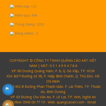
Hôm nay: 122
Hôm qua: 394
Trong tháng: 3202
Đang online : 2
COPYRIGHT © CÔNG TY TNHH QUẢNG CÁO ART VIỆT
NAM | MST: 0 3 1 4 9 9 4 7 8 6
VP: 80 Dương Quảng Hàm, P. 8, Q. Gò Vấp, TP. HCM
XSX: 80/7 Đường số 38, P. Hiệp Bình Chánh, Q. Thủ Đức. Hồ
Chí Minh
XSX: C432 B Đường Phan Thanh Giản. P. Lái Thiêu. TP. Thuận
An, Bình Dương
VP: 63 Đường Chu Văn An, P. Lê Lợi, TP. Vinh, Nghệ An
Hotline: 0943 00 77 19 - Web: quangcaoart.com - Email: