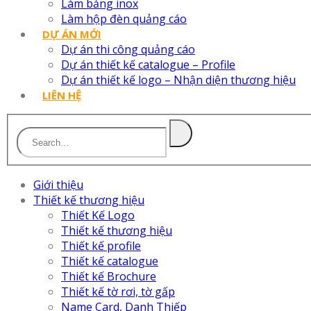
Làm bảng inox
Làm hộp đèn quảng cáo
DỰ ÁN MỚI
Dự án thi công quảng cáo
Dự án thiết kế catalogue – Profile
Dự án thiết kế logo – Nhận diện thương hiệu
LIÊN HỆ
Giới thiệu
Thiết kế thương hiệu
Thiết Kế Logo
Thiết kế thương hiệu
Thiết kế profile
Thiết kế catalogue
Thiết kế Brochure
Thiết kế tờ rơi, tờ gấp
Name Card, Danh Thiếp