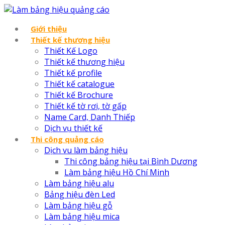
Giới thiệu
Thiết kế thương hiệu
Thiết Kế Logo
Thiết kế thương hiệu
Thiết kế profile
Thiết kế catalogue
Thiết kế Brochure
Thiết kế tờ rơi, tờ gấp
Name Card, Danh Thiếp
Dịch vụ thiết kế
Thi công quảng cáo
Dịch vu làm bảng hiệu
Thi công bảng hiệu tại Bình Dương
Làm bảng hiệu Hồ Chí Minh
Làm bảng hiệu alu
Bảng hiệu đèn Led
Làm bảng hiệu gỗ
Làm bảng hiệu mica