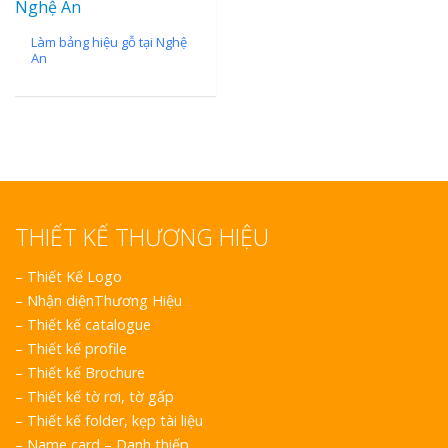
Làm bảng hiệu gỗ tại Nghệ
An
THIẾT KẾ THƯƠNG HIỆU
–
Thiết Kế Logo
–
Nhận diệnThương Hiệu
–
Thiết kế catalogue
–
Thiết kế profile
–
Thiết kế Brochure
–
Thiết kế tờ rơi, tờ gấp
–
Thiết kế folder, kẹp tài liệu
–
Name card – Danh thiếp