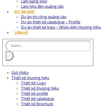
Làm bảng inox
Làm hộp đèn quảng cáo
DỰ ÁN MỚI
Dự án thi công quảng cáo
Dự án thiết kế catalogue – Profile
Dự án thiết kế logo – Nhận diện thương hiệu
LIÊN HỆ
Giới thiệu
Thiết kế thương hiệu
Thiết Kế Logo
Thiết kế thương hiệu
Thiết kế profile
Thiết kế catalogue
Thiết kế Brochure