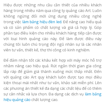
Hiệu được những nhu cầu cần thiết của nhiều khách
hàng trong nhiều năm qua công ty quảng cáo Art. Luôn
không ngừng đổi mới ứng dụng nhiều công nghệ
Làm Biển Côn
trong việc
làm bảng hiệu đèn led
. Để nâng cao hiểu quả
Mica Tại Vinh Lấy Nga
và có sản phẩm có chất lượng và giá cả hợp lý. Góp
phần tạo điều kiện cho nhiều khách hàng tiếp cận được
Làm biển quả
với loại hình quảng cáo này. Để làm được điều này
tại Vinh Nghệ An
chúng tôi luôn chú trọng đội ngũ nhân sự là các nhân
viên tư vấn, thiết kế, thợ thi công có kinh nghiệm.
Làm Biển Hiệ
Để đảm nhận tốt các khâu kết hợp với máy móc hỗ trợ
Nam Đàn Uy Tín Giá X
nhằm nâng cao hiệu quả. Rút ngắn thời gian gia công
lắp ráp để giảm giá thành xuống mức thấp nhất. Đến
Làm Biển Qu
với quảng cáo Art quy khách luôn được tạo mọi điều
Mỹ Phẩm Vinh Thu Hú
kiện thoại mái nhất như tư vấn, khảo sát miễn phí. Lên
Hàng
các phương án thiết kế đa dạng các chất liệu để có thêm
sự cân nhắc và lựa chọn. Đa dạng các dịch vụ
làm bảng
Top 10 Mẫu 
hiệu quảng cáo
chất lượng cao.
Hiệu Shop Q