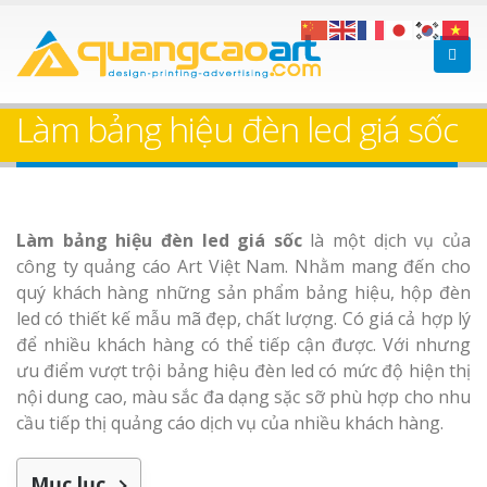
Làm bảng hiệu gỗ tại
Làm Biển Hiệ
Nha Trang
Cà Phê Bình Dương Tr
Làm bảng hiệu đèn led giá sốc
Làm bảng hiệ
sữa Bình Dư
Làm bảng hiệu đèn led giá sốc
là một dịch vụ của
Làm biển hiệ
Bảng gỗ treo cửa
công ty quảng cáo Art Việt Nam. Nhằm mang đến cho
Thuận An Bì
theo yêu cầu
quý khách hàng những sản phẩm bảng hiệu, hộp đèn
Dương
led có thiết kế mẫu mã đẹp, chất lượng. Có giá cả hợp lý
để nhiều khách hàng có thể tiếp cận được. Với nhưng
Thi công biể
ưu điểm vượt trội bảng hiệu đèn led có mức độ hiện thị
cáo Thuận An
nội dung cao, màu sắc đa dạng sặc sỡ phù hợp cho nhu
Dương
cầu tiếp thị quảng cáo dịch vụ của nhiều khách hàng.
Mục lục