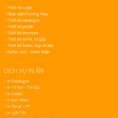
–
Thiết Kế Logo
–
Nhận diệnThương Hiệu
–
Thiết kế catalogue
–
Thiết kế profile
–
Thiết kế Brochure
–
Thiết kế tờ rơi, tờ gấp
–
Thiết kế folder, kẹp tài liệu
–
Name card – Danh thiếp
DỊCH VỤ IN ẤN
– In Catalogue
– In Tờ Rơi – Tờ Gấp
– In Folder
– In Bạt Hiflex
– In Decal – PP
– In Lịch Tết