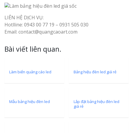
Nghệ An Đẹp
LIÊN HỆ DỊCH VỤ:
Hotlline: 0943 00 77 19 – 0931 505 030
Email: contact@quangcaoart.com
Bài viết liên quan.
Làm Bảng Hi
Thuốc Nghệ An Chuẩn
Làm biển quảng cáo led
Bảng hiệu đèn led giá rẻ
Làm Hộp Đèn
Mỏng Nghệ 
Hút
Mẫu bảng hiệu đèn led
Lắp đặt bảng hiệu đèn led
giá rẻ