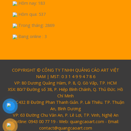
Hôm nay: 183
Hôm qua: 537
Trong tháng: 2869
Đang online : 3
COPYRIGHT © CÔNG TY TNHH QUẢNG CÁO ART VIỆT
NAM | MST: 0 3 1 4 9 9 4 7 8 6
VP: 80 Dương Quảng Hàm, P. 8, Q. Gò Vấp, TP. HCM
XSX: 80/7 Đường số 38, P. Hiệp Bình Chánh, Q. Thủ Đức. Hồ
Chí Minh
XSX: C432 B Đường Phan Thanh Giản. P. Lái Thiêu. TP. Thuận
An, Bình Dương
VP: 63 Đường Chu Văn An, P. Lê Lợi, TP. Vinh, Nghệ An
Hotline: 0943 00 77 19 - Web: quangcaoart.com - Email:
contact@quangcaoart.com