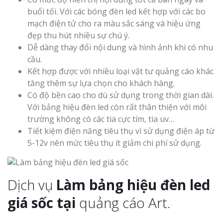
buổi tối. Với các bóng đèn led kết hợp với các bo
mạch điện tử cho ra màu sắc sáng và hiệu ứng
Thi Công Bản
đẹp thu hút nhiều sự chú ý.
Nghệ An Nâng Tầm T
Hiệu
Dễ dàng thay đổi nội dung và hình ảnh khi có nhu
cầu.
Kết hợp được với nhiều loại vật tư quảng cáo khác
Làm Biển Led
tăng thêm sự lựa chọn cho khách hàng.
Rẻ Tại Vinh Giải Pháp 
Quả
Có độ bền cao cho dù sử dụng trong thời gian dài.
Với bảng hiệu đèn led còn rất thân thiện với môi
trường không có các tia cực tím, tia uv…
Làm Hộp Đèn
Tiết kiệm điện năng tiêu thụ vì sử dụng điện áp từ
Cáo Tại Vinh Giá Rẻ
5-12v nên mức tiêu thụ ít giảm chi phí sử dụng.
Biển Led Chạ
Ma Trận Ngh
Thi Công Ch
Dịch vụ
Làm bảng hiệu đèn led
Nghiệp
giá sốc tại
quảng cáo Art.