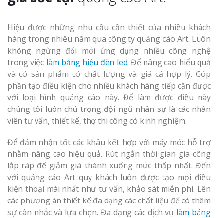
Hiệu được những nhu cầu cần thiết của nhiều khách
hàng trong nhiều năm qua công ty quảng cáo Art. Luôn
Làm Biển Côn
không ngừng đổi mới ứng dụng nhiều công nghệ
Mica Tại Vinh Lấy Nga
trong việc
làm bảng hiệu đèn led
. Để nâng cao hiểu quả
và có sản phẩm có chất lượng và giá cả hợp lý. Góp
Làm biển quả
phần tạo điều kiện cho nhiều khách hàng tiếp cận được
tại Vinh Nghệ An
với loại hình quảng cáo này. Để làm được điều này
chúng tôi luôn chú trọng đội ngũ nhân sự là các nhân
Làm Biển Hiệ
viên tư vấn, thiết kế, thợ thi công có kinh nghiệm.
Nam Đàn Uy Tín Giá X
Để đảm nhận tốt các khâu kết hợp với máy móc hỗ trợ
Làm Biển Qu
nhằm nâng cao hiệu quả. Rút ngắn thời gian gia công
Mỹ Phẩm Vinh Thu Hú
lắp ráp để giảm giá thành xuống mức thấp nhất. Đến
Hàng
với quảng cáo Art quy khách luôn được tạo mọi điều
kiện thoại mái nhất như tư vấn, khảo sát miễn phí. Lên
Top 10 Mẫu 
các phương án thiết kế đa dạng các chất liệu để có thêm
Hiệu Shop Q
sự cân nhắc và lựa chọn. Đa dạng các dịch vụ
làm bảng