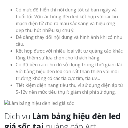
Có mức độ hiển thị nội dung tốt cả ban ngày và
Thi Công Bản
buổi tối. Với các bóng đèn led kết hợp với các bo
Nghệ An Nâng Tầm T
mạch điện tử cho ra màu sắc sáng và hiệu ứng
Hiệu
đẹp thu hút nhiều sự chú ý.
Dễ dàng thay đổi nội dung và hình ảnh khi có nhu
Làm Biển Led
cầu.
Rẻ Tại Vinh Giải Pháp 
Kết hợp được với nhiều loại vật tư quảng cáo khác
Quả
tăng thêm sự lựa chọn cho khách hàng.
Có độ bền cao cho dù sử dụng trong thời gian dài.
Làm Hộp Đèn
Với bảng hiệu đèn led còn rất thân thiện với môi
Cáo Tại Vinh Giá Rẻ
trường không có các tia cực tím, tia uv…
Tiết kiệm điện năng tiêu thụ vì sử dụng điện áp từ
Biển Led Chạ
5-12v nên mức tiêu thụ ít giảm chi phí sử dụng.
Ma Trận Ngh
Thi Công Ch
Nghiệp
Dịch vụ
Làm bảng hiệu đèn led
giá sốc tại
quảng cáo Art.