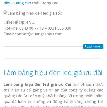
Nghệ An Đẹp
hiệu quảng cáo
chất lượng cao.
LIÊN HỆ DỊCH VỤ:
Hotlline: 0943 00 77 19 – 0931 505 030
Email: contact@quangcaoart.com
Làm Bảng Hi
Thuốc Nghệ An Chuẩn
Read more...
Làm Hộp Đèn
Mỏng Nghệ 
Hút
Làm bảng hiệu đèn led giá ưu đãi
Làm bảng hiệu đèn led giá ưu đãi
là một cách thức
thể hiện sự cố gắng và tri ân của công ty quảng cáo
quảng cáo Art đến quý khách hàng. Vì trong nhiều năm
qua đã luôn tin tưởng và đồng hành cũng chúng tôi.
Bảng Hiệu Sa