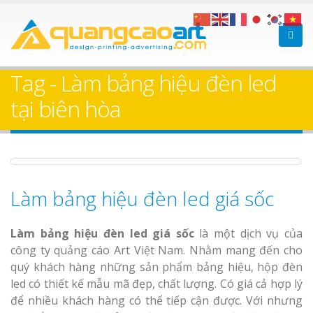
Bảng gỗ treo cửa
Làm bảng hiệ
theo yêu cầu
sữa Bình Dư
Tag - Làm bảng hiệu đèn led
tại biên hòa
Làm biển hiệ
Thuận An Bì
Dương
Làm bảng hiệu đèn led giá sốc
Làm bảng hiệu gỗ tại
Biên Hòa
Thi công biể
Làm bảng hiệu đèn led giá sốc
là một dịch vụ của
cáo Thuận An
công ty quảng cáo Art Việt Nam. Nhằm mang đến cho
Dương
quý khách hàng những sản phẩm bảng hiệu, hộp đèn
led có thiết kế mẫu mã đẹp, chất lượng. Có giá cả hợp lý
để nhiều khách hàng có thể tiếp cận được. Với nhưng